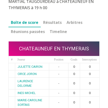
MARTIAL TAUGOURDEAU à CHATEAUNEUF EN
THYMERAIS à 19 h 00
Boîte de score
Résultats
Arbitres
Réunions passées
Timeline
CHATEAUNEUF EN THYMERAIS
#
Joueur
Position
Goals
Interceptions
JULIETTE CAIRON
-
0
0
CIRCE JORON
-
0
0
LAURENCE
-
0
0
DELORME
INES MICHEL
-
0
0
MARIE-CAROLINE
-
0
0
SORTAIS