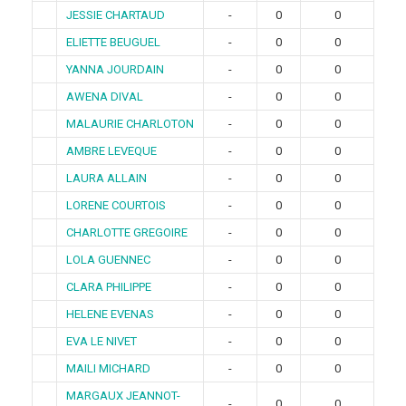
JESSIE CHARTAUD
-
0
0
ELIETTE BEUGUEL
-
0
0
YANNA JOURDAIN
-
0
0
AWENA DIVAL
-
0
0
MALAURIE CHARLOTON
-
0
0
AMBRE LEVEQUE
-
0
0
LAURA ALLAIN
-
0
0
LORENE COURTOIS
-
0
0
CHARLOTTE GREGOIRE
-
0
0
LOLA GUENNEC
-
0
0
CLARA PHILIPPE
-
0
0
HELENE EVENAS
-
0
0
EVA LE NIVET
-
0
0
MAILI MICHARD
-
0
0
MARGAUX JEANNOT-
-
0
0