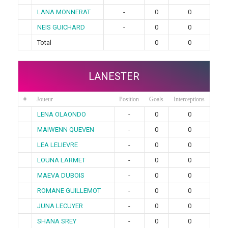
LANA MONNERAT
-
0
0
NEIS GUICHARD
-
0
0
Total
0
0
LANESTER
#
Joueur
Position
Goals
Interceptions
LENA OLAONDO
-
0
0
MAIWENN QUEVEN
-
0
0
LEA LELIEVRE
-
0
0
LOUNA LARMET
-
0
0
MAEVA DUBOIS
-
0
0
ROMANE GUILLEMOT
-
0
0
JUNA LECUYER
-
0
0
SHANA SREY
-
0
0