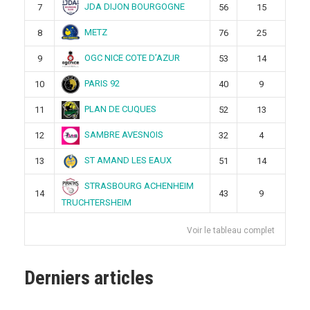
JDA DIJON BOURGOGNE
7
56
15
METZ
8
76
25
OGC NICE COTE D’AZUR
9
53
14
PARIS 92
10
40
9
PLAN DE CUQUES
11
52
13
SAMBRE AVESNOIS
12
32
4
ST AMAND LES EAUX
13
51
14
STRASBOURG ACHENHEIM
14
43
9
TRUCHTERSHEIM
Voir le tableau complet
Derniers articles