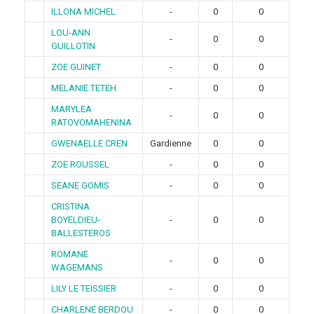
ILLONA MICHEL
-
0
0
LOU-ANN
-
0
0
GUILLOTIN
ZOE GUINET
-
0
0
MELANIE TETEH
-
0
0
MARYLEA
-
0
0
RATOVOMAHENINA
GWENAELLE CREN
Gardienne
0
0
ZOE ROUSSEL
-
0
0
SEANE GOMIS
-
0
0
CRISTINA
BOYELDIEU-
-
0
0
BALLESTEROS
ROMANE
-
0
0
WAGEMANS
LILY LE TEISSIER
-
0
0
CHARLENE BERDOU
-
0
0