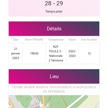
28
-
29
Temps plein
Détails
Date
Heure Officielle
Championnat
Saison
Jour de match
N2F
21
POULE 2 -
2022-
janvier
19h00
12
Nationale
2023
2023
2 féminine
Lieu
CENTRE SPORTIF MARTIAL TAUGOURDEAU à CHATEAUNEUF
EN THYMERAIS