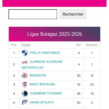
Rechercher
Rechercher
Ligue Butagaz 2025-2026
Pos
Équipe
Pts
Victoires
STELLA SAINT-MAUR
1
4
1
CLERMONT AUVERGNE
2
4
1
METROPOLE 63
BESANCON
3
50
12
BREST BRETAGNE
4
76
25
CHAMBRAY TOURAINE
5
56
16
HAVRE ATHLETIC
6
30
2