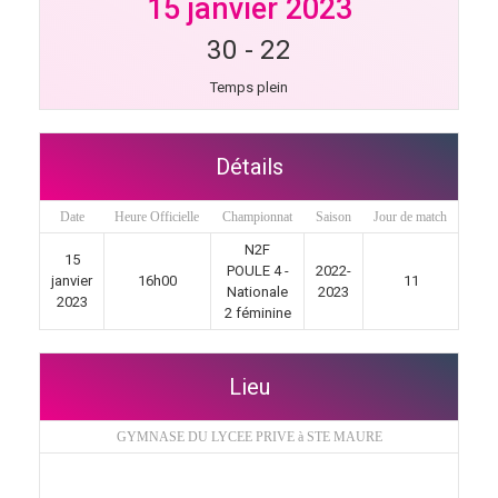
15 janvier 2023
30
-
22
Temps plein
Détails
Date
Heure Officielle
Championnat
Saison
Jour de match
N2F
15
POULE 4 -
2022-
janvier
16h00
11
Nationale
2023
2023
2 féminine
Lieu
GYMNASE DU LYCEE PRIVE à STE MAURE