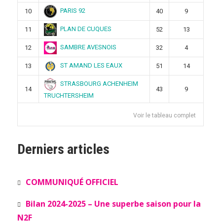
PARIS 92
10
40
9
PLAN DE CUQUES
11
52
13
SAMBRE AVESNOIS
12
32
4
ST AMAND LES EAUX
13
51
14
STRASBOURG ACHENHEIM
14
43
9
TRUCHTERSHEIM
Voir le tableau complet
Derniers articles
COMMUNIQUÉ OFFICIEL
Bilan 2024-2025 – Une superbe saison pour la
N2F