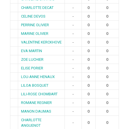
CHARLOTTE DECAT
-
0
0
CELINE DEVOS
-
0
0
PERRINE OLIVIER
-
0
0
MARINE OLIVIER
-
0
0
VALENTINE KERCKHOVE
-
0
0
EVA MARTIN
-
0
0
ZOE LUCHIER
-
0
0
ELISE PORIER
-
0
0
LOU-ANNE HENAUX
-
0
0
LILOA BOSQUET
-
0
0
LILI-ROSE CHOMBART
-
0
0
ROMANE REGNIER
-
0
0
MANON DAUMAS
-
0
0
CHARLOTTE
-
0
0
ANGUENOT