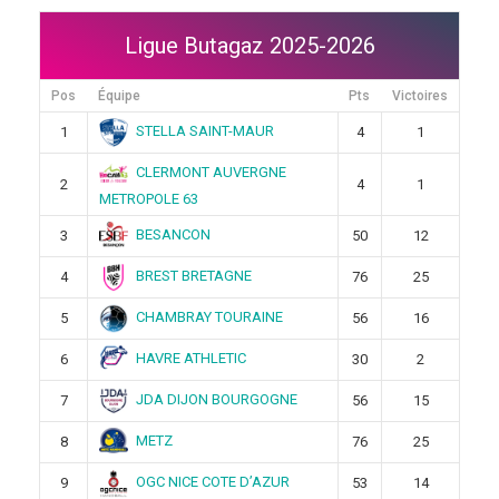
Ligue Butagaz 2025-2026
Pos
Équipe
Pts
Victoires
STELLA SAINT-MAUR
1
4
1
CLERMONT AUVERGNE
2
4
1
METROPOLE 63
BESANCON
3
50
12
BREST BRETAGNE
4
76
25
CHAMBRAY TOURAINE
5
56
16
HAVRE ATHLETIC
6
30
2
JDA DIJON BOURGOGNE
7
56
15
METZ
8
76
25
OGC NICE COTE D’AZUR
9
53
14