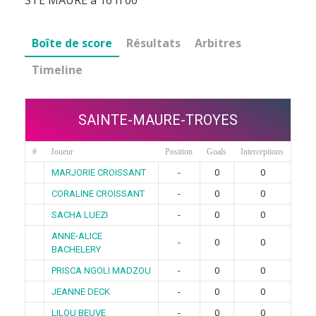
Boîte de score
Résultats
Arbitres
Timeline
SAINTE-MAURE-TROYES
#
Joueur
Position
Goals
Interceptions
MARJORIE CROISSANT
-
0
0
CORALINE CROISSANT
-
0
0
SACHA LUEZI
-
0
0
ANNE-ALICE
-
0
0
BACHELERY
PRISCA NGOLI MADZOU
-
0
0
JEANNE DECK
-
0
0
LILOU BEUVE
-
0
0