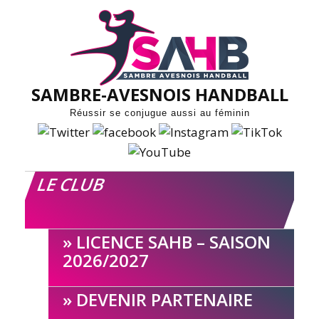
Skip
to
content
SAMBRE-AVESNOIS HANDBALL
Réussir se conjugue aussi au féminin
LE CLUB
LICENCE SAHB – SAISON
2026/2027
DEVENIR PARTENAIRE