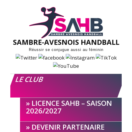
Skip
to
content
SAMBRE-AVESNOIS HANDBALL
Réussir se conjugue aussi au féminin
LE CLUB
LICENCE SAHB – SAISON
2026/2027
DEVENIR PARTENAIRE