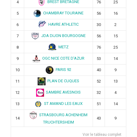
BREST BRETAGNE
4
76
25
CHAMBRAY TOURAINE
5
56
16
HAVRE ATHLETIC
6
30
2
JDA DIJON BOURGOGNE
7
56
15
METZ
8
76
25
OGC NICE COTE D’AZUR
9
53
14
PARIS 92
10
40
9
PLAN DE CUQUES
11
52
13
SAMBRE AVESNOIS
12
32
4
ST AMAND LES EAUX
13
51
14
STRASBOURG ACHENHEIM
14
43
9
TRUCHTERSHEIM
Voir le tableau complet