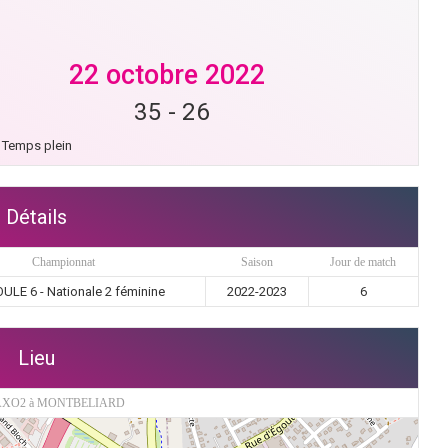
22 octobre 2022
35
-
26
Temps plein
Détails
Championnat
Saison
Jour de match
ULE 6 - Nationale 2 féminine
2022-2023
6
Lieu
XO2 à MONTBELIARD