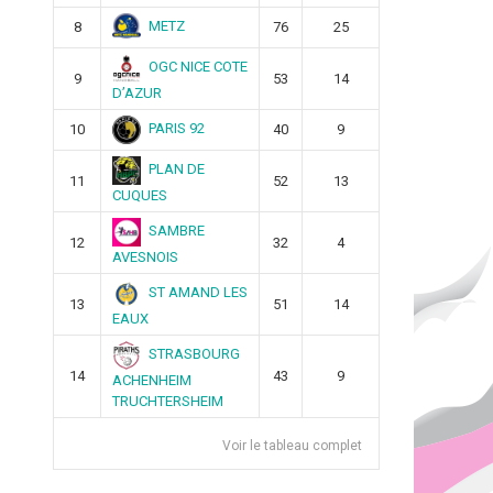
METZ
8
76
25
OGC NICE COTE
9
53
14
D’AZUR
PARIS 92
10
40
9
PLAN DE
11
52
13
CUQUES
SAMBRE
12
32
4
AVESNOIS
ST AMAND LES
13
51
14
EAUX
STRASBOURG
14
43
9
ACHENHEIM
TRUCHTERSHEIM
Voir le tableau complet