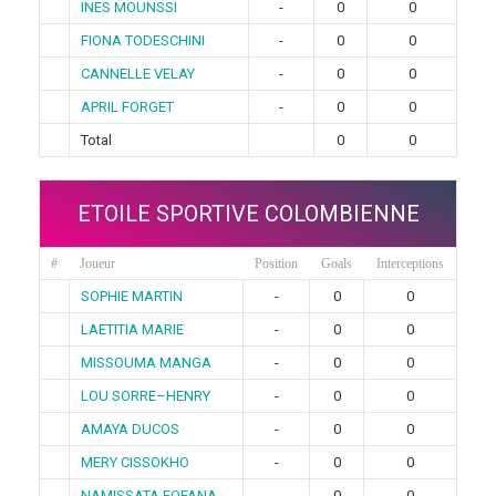
INES MOUNSSI
-
0
0
FIONA TODESCHINI
-
0
0
CANNELLE VELAY
-
0
0
APRIL FORGET
-
0
0
Total
0
0
ETOILE SPORTIVE COLOMBIENNE
#
Joueur
Position
Goals
Interceptions
SOPHIE MARTIN
-
0
0
LAETITIA MARIE
-
0
0
MISSOUMA MANGA
-
0
0
LOU SORRE–HENRY
-
0
0
AMAYA DUCOS
-
0
0
MERY CISSOKHO
-
0
0
NAMISSATA FOFANA
-
0
0