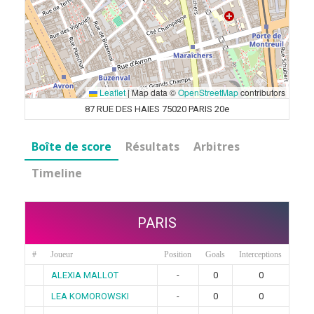
Leaflet
|
Map data ©
OpenStreetMap
contributors
87 RUE DES HAIES 75020 PARIS 20e
Boîte de score
Résultats
Arbitres
Timeline
PARIS
#
Joueur
Position
Goals
Interceptions
ALEXIA MALLOT
-
0
0
LEA KOMOROWSKI
-
0
0