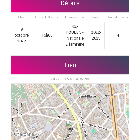
Détails
Date
Heure Officielle
Championnat
Saison
Jour de match
N2F
9
POULE 3 -
2022-
octobre
16h00
4
Nationale
2023
2022
2 féminine
Lieu
VIGNOLES à PARIS 20E