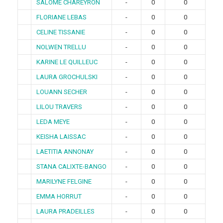
SALOME CHAREYRON
-
0
0
FLORIANE LEBAS
-
0
0
CELINE TISSANIE
-
0
0
NOLWEN TRELLU
-
0
0
KARINE LE QUILLEUC
-
0
0
LAURA GROCHULSKI
-
0
0
LOUANN SECHER
-
0
0
LILOU TRAVERS
-
0
0
LEDA MEYE
-
0
0
KEISHA LAISSAC
-
0
0
LAETITIA ANNONAY
-
0
0
STANA CALIXTE-BANGO
-
0
0
MARILYNE FELGINE
-
0
0
EMMA HORRUT
-
0
0
LAURA PRADEILLES
-
0
0