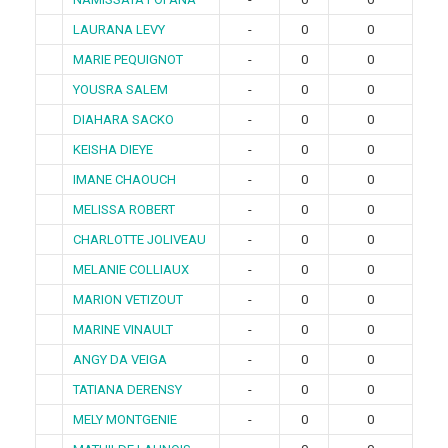
LAURANA LEVY
-
0
0
MARIE PEQUIGNOT
-
0
0
YOUSRA SALEM
-
0
0
DIAHARA SACKO
-
0
0
KEISHA DIEYE
-
0
0
IMANE CHAOUCH
-
0
0
MELISSA ROBERT
-
0
0
CHARLOTTE JOLIVEAU
-
0
0
MELANIE COLLIAUX
-
0
0
MARION VETIZOUT
-
0
0
MARINE VINAULT
-
0
0
ANGY DA VEIGA
-
0
0
TATIANA DERENSY
-
0
0
MELY MONTGENIE
-
0
0