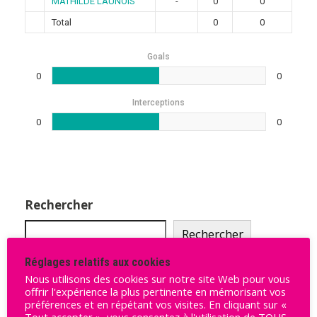
MATHILDE LAUNOIS
-
0
0
Total
0
0
Goals
0
0
Interceptions
0
0
Rechercher
Rechercher
Réglages relatifs aux cookies
Nous utilisons des cookies sur notre site Web pour vous
Ligue Butagaz 2025-2026
offrir l'expérience la plus pertinente en mémorisant vos
préférences et en répétant vos visites. En cliquant sur «