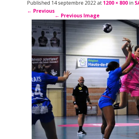
Published 14 septembre 2022 at
1200 × 800
in
S
←
Previous
←
Previous Image