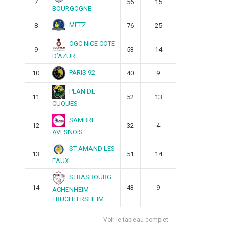
7
56
15
BOURGOGNE
METZ
8
76
25
OGC NICE COTE
9
53
14
D’AZUR
PARIS 92
10
40
9
PLAN DE
11
52
13
CUQUES
SAMBRE
12
32
4
AVESNOIS
ST AMAND LES
13
51
14
EAUX
STRASBOURG
14
43
9
ACHENHEIM
TRUCHTERSHEIM
Voir le tableau complet