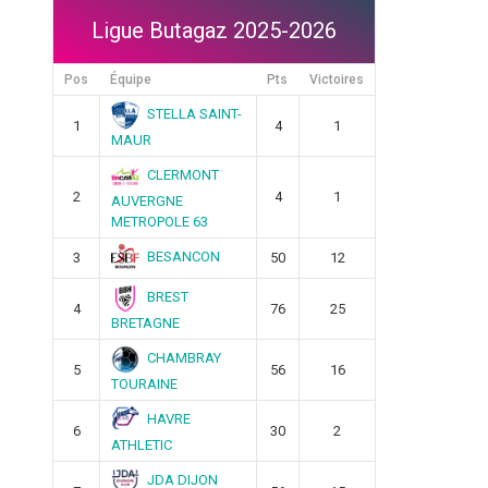
Ligue Butagaz 2025-2026
Pos
Équipe
Pts
Victoires
STELLA SAINT-
1
4
1
MAUR
CLERMONT
2
4
1
AUVERGNE
METROPOLE 63
BESANCON
3
50
12
BREST
4
76
25
BRETAGNE
CHAMBRAY
5
56
16
TOURAINE
HAVRE
6
30
2
ATHLETIC
JDA DIJON