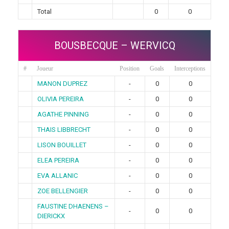
Total
0
0
BOUSBECQUE – WERVICQ
#
Joueur
Position
Goals
Interceptions
MANON DUPREZ
-
0
0
OLIVIA PEREIRA
-
0
0
AGATHE PINNING
-
0
0
THAIS LIBBRECHT
-
0
0
LISON BOUILLET
-
0
0
ELEA PEREIRA
-
0
0
EVA ALLANIC
-
0
0
ZOE BELLENGIER
-
0
0
FAUSTINE DHAENENS –
-
0
0
DIERICKX