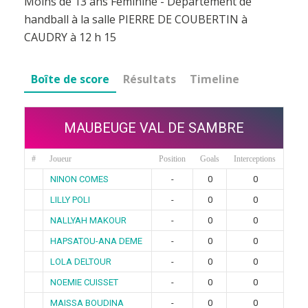
Moins de 13 ans Féminine - Département de
handball à la salle PIERRE DE COUBERTIN à
CAUDRY à 12 h 15
Boîte de score
Résultats
Timeline
MAUBEUGE VAL DE SAMBRE
#
Joueur
Position
Goals
Interceptions
NINON COMES
-
0
0
LILLY POLI
-
0
0
NALLYAH MAKOUR
-
0
0
HAPSATOU-ANA DEME
-
0
0
LOLA DELTOUR
-
0
0
NOEMIE CUISSET
-
0
0
MAISSA BOUDINA
-
0
0