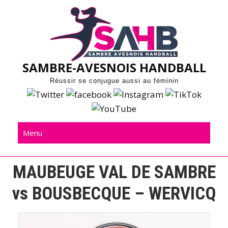
Skip
to
content
SAMBRE-AVESNOIS HANDBALL
Réussir se conjugue aussi au féminin
Menu
MAUBEUGE VAL DE SAMBRE
vs BOUSBECQUE – WERVICQ