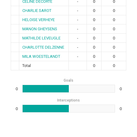
CELINE DECORTE
-
0
0
CHARLIE SAROT
-
0
0
HELOISE VERHEYE
-
0
0
MANON GHEYSENS
-
0
0
MATHILDE LEVEUGLE
-
0
0
CHARLOTTE DELZENNE
-
0
0
MILA WOESTELANDT
-
0
0
Total
0
0
Goals
0
0
Interceptions
0
0