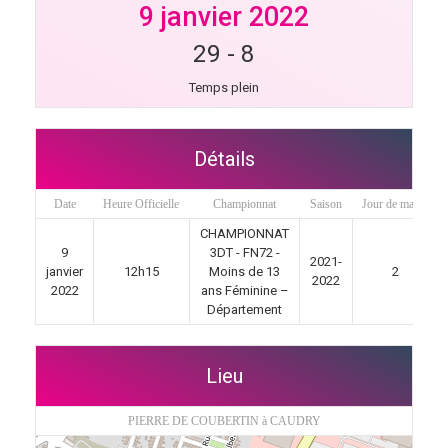
9 janvier 2022
29
-
8
Temps plein
Détails
Date
Heure Officielle
Championnat
Saison
Jour de match
CHAMPIONNAT
9
3DT - FN72 -
2021-
janvier
12h15
Moins de 13
2
2022
2022
ans Féminine –
Département
Lieu
PIERRE DE COUBERTIN à CAUDRY