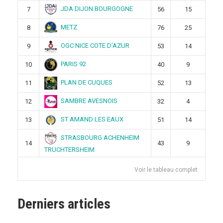
JDA DIJON BOURGOGNE
7
56
15
METZ
8
76
25
OGC NICE COTE D’AZUR
9
53
14
PARIS 92
10
40
9
PLAN DE CUQUES
11
52
13
SAMBRE AVESNOIS
12
32
4
ST AMAND LES EAUX
13
51
14
STRASBOURG ACHENHEIM
14
43
9
TRUCHTERSHEIM
Voir le tableau complet
Derniers articles