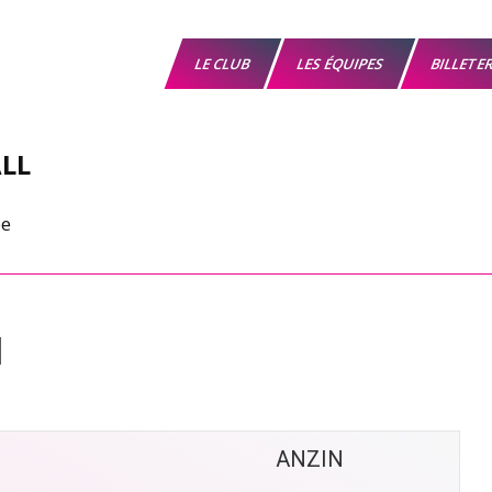
LE CLUB
LES ÉQUIPES
BILLETE
LL
N
ANZIN