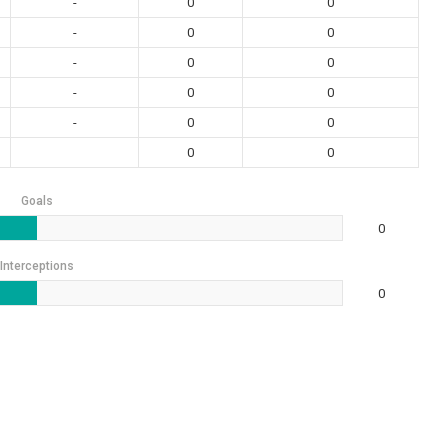
-
0
0
-
0
0
-
0
0
-
0
0
-
0
0
0
0
Goals
0
Interceptions
0