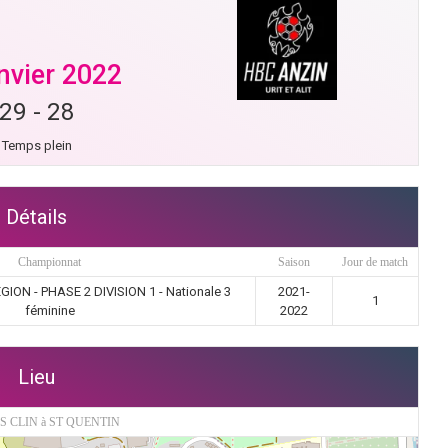
anvier 2022
29
-
28
Temps plein
Détails
Championnat
Saison
Jour de match
ON - PHASE 2 DIVISION 1 - Nationale 3
2021-
1
féminine
2022
Lieu
 CLIN à ST QUENTIN