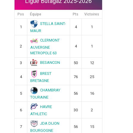
Ligue Butagaz 2025-2026
Pos
Équipe
Pts
Victoires
STELLA SAINT-
1
4
1
MAUR
CLERMONT
2
4
1
AUVERGNE
METROPOLE 63
BESANCON
3
50
12
BREST
4
76
25
BRETAGNE
CHAMBRAY
5
56
16
TOURAINE
HAVRE
6
30
2
ATHLETIC
JDA DIJON
7
56
15
BOURGOGNE