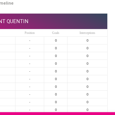
meline
NT QUENTIN
Position
Goals
Interceptions
-
0
0
-
0
0
-
0
0
-
0
0
-
0
0
-
0
0
-
0
0
-
0
0
-
0
0
-
0
0