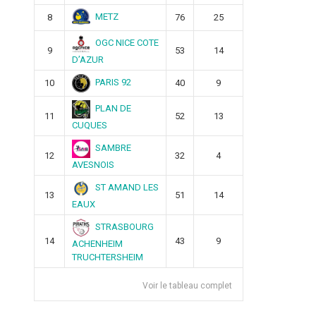
METZ
8
76
25
OGC NICE COTE
9
53
14
D’AZUR
PARIS 92
10
40
9
PLAN DE
11
52
13
CUQUES
SAMBRE
12
32
4
AVESNOIS
ST AMAND LES
13
51
14
EAUX
STRASBOURG
14
43
9
ACHENHEIM
TRUCHTERSHEIM
Voir le tableau complet