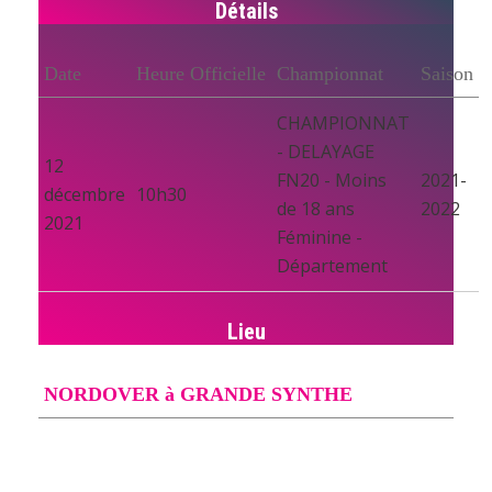
Détails
Date
Heure Officielle
Championnat
Saison
CHAMPIONNAT
- DELAYAGE
12
FN20 - Moins
2021-
décembre
10h30
de 18 ans
2022
2021
Féminine -
Département
Lieu
NORDOVER à GRANDE SYNTHE