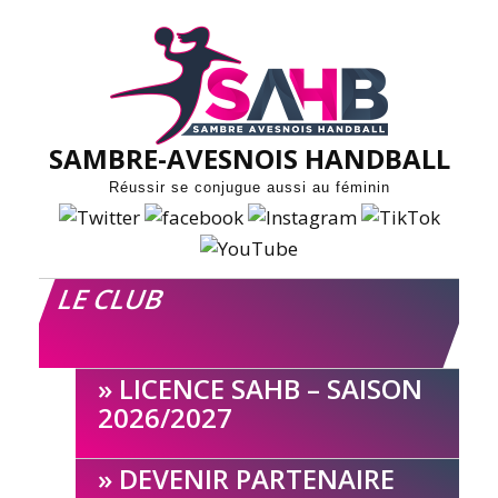
Skip
to
content
SAMBRE-AVESNOIS HANDBALL
Réussir se conjugue aussi au féminin
LE CLUB
LICENCE SAHB – SAISON
2026/2027
DEVENIR PARTENAIRE