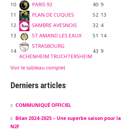
10
PARIS 92
40
9
11
PLAN DE CUQUES
52
13
12
SAMBRE AVESNOIS
32
4
13
ST AMAND LES EAUX
51
14
STRASBOURG
14
43
9
ACHENHEIM TRUCHTERSHEIM
Voir le tableau complet
Derniers articles
COMMUNIQUÉ OFFICIEL
Bilan 2024-2025 – Une superbe saison pour la
N2F