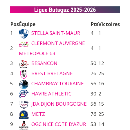
Ligue Butagaz 2025-2026
Pos
Équipe
Pts
Victoires
1
STELLA SAINT-MAUR
4
1
CLERMONT AUVERGNE
2
4
1
METROPOLE 63
3
BESANCON
50
12
4
BREST BRETAGNE
76
25
5
CHAMBRAY TOURAINE
56
16
6
HAVRE ATHLETIC
30
2
7
JDA DIJON BOURGOGNE
56
15
8
METZ
76
25
9
OGC NICE COTE D’AZUR
53
14