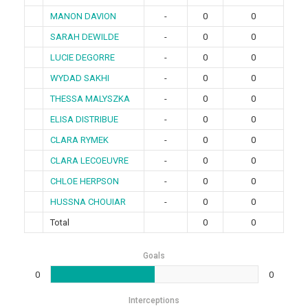
MANON DAVION
-
0
0
SARAH DEWILDE
-
0
0
LUCIE DEGORRE
-
0
0
WYDAD SAKHI
-
0
0
THESSA MALYSZKA
-
0
0
ELISA DISTRIBUE
-
0
0
CLARA RYMEK
-
0
0
CLARA LECOEUVRE
-
0
0
CHLOE HERPSON
-
0
0
HUSSNA CHOUIAR
-
0
0
Total
0
0
Goals
0
0
Interceptions