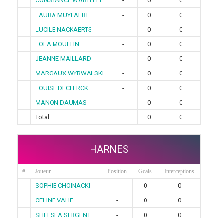
CONSTANCE WARTELLE
-
0
0
LAURA MUYLAERT
-
0
0
LUCILE NACKAERTS
-
0
0
LOLA MOUFLIN
-
0
0
JEANNE MAILLARD
-
0
0
MARGAUX WYRWALSKI
-
0
0
LOUISE DECLERCK
-
0
0
MANON DAUMAS
-
0
0
Total
0
0
HARNES
#
Joueur
Position
Goals
Interceptions
SOPHIE CHOINACKI
-
0
0
CELINE VAHE
-
0
0
SHELSEA SERGENT
-
0
0