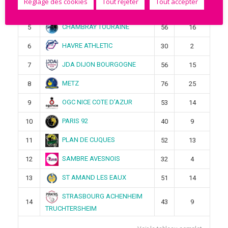
Réglage des cookies
Tout rejeter
Tout accepter
BREST BRETAGNE
4
76
25
CHAMBRAY TOURAINE
5
56
16
HAVRE ATHLETIC
6
30
2
JDA DIJON BOURGOGNE
7
56
15
METZ
8
76
25
OGC NICE COTE D’AZUR
9
53
14
PARIS 92
10
40
9
PLAN DE CUQUES
11
52
13
SAMBRE AVESNOIS
12
32
4
ST AMAND LES EAUX
13
51
14
STRASBOURG ACHENHEIM
14
43
9
TRUCHTERSHEIM