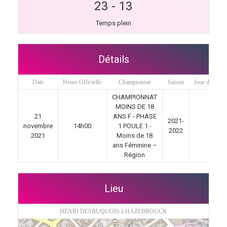
23
-
13
Temps plein
Détails
Date
Heure Officielle
Championnat
Saison
Jour de matc
CHAMPIONNAT
MOINS DE 18
21
ANS F - PHASE
2021-
novembre
14h00
1 POULE 1 -
5
2022
2021
Moins de 18
ans Féminine –
Région
Lieu
HENRI DESBUQUOIS à HAZEBROUCK