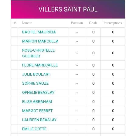
VILLERS SAINT PAUL
#
Joueur
Position
Goals
Interceptions
RACHEL MAURICIA
-
0
0
MARION MARCOLLA
-
0
0
ROSE-CHRISTELLE
-
0
0
GUERRIER
FLORE MARECAILLE
-
0
0
JULIE BOULART
-
0
0
SOPHIE SAUZE
-
0
0
OPHELIE BEASLAY
-
0
0
ELISE ABRAHAM
-
0
0
MARGOT PERRET
-
0
0
LAUREEN BEASLAY
-
0
0
EMILIE GOTTE
-
0
0