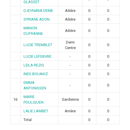
GLASSET
DJEYNABA DEME
Ailière
0
0
SYRIANE ADON
Ailière
0
0
MANON
Ailière
0
0
DUFRANNE
Demi
LUCIE TREMBLET
0
0
Centre
LUCIE LEFEBVRE
-
0
0
LEILA REZIG
-
0
0
INES BOUAKIZ
-
0
0
EMMA
-
0
0
ANTONISSEN
MARIE
16
Gardienne
0
0
POULIQUEN
LALIE LAMBET
Arrière
0
0
Total
0
0