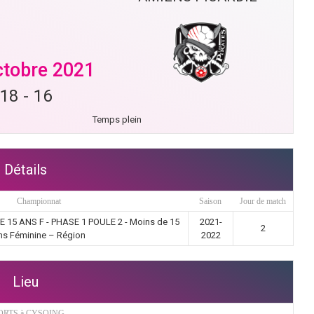
ctobre 2021
18
-
16
Temps plein
Détails
Championnat
Saison
Jour de match
5 ANS F - PHASE 1 POULE 2 - Moins de 15
2021-
2
ns Féminine – Région
2022
Lieu
ORTS à CYSOING