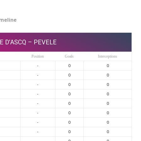
meline
E D’ASCQ – PEVELE
Position
Goals
Interceptions
-
0
0
-
0
0
-
0
0
-
0
0
-
0
0
-
0
0
-
0
0
-
0
0