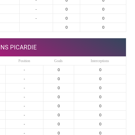
-
0
0
-
0
0
-
0
0
0
0
NS PICARDIE
Position
Goals
Interceptions
-
0
0
-
0
0
-
0
0
-
0
0
-
0
0
-
0
0
-
0
0
-
0
0