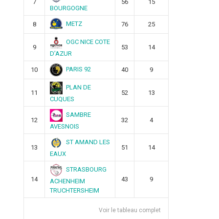
7
56
15
BOURGOGNE
METZ
8
76
25
OGC NICE COTE
9
53
14
D’AZUR
PARIS 92
10
40
9
PLAN DE
11
52
13
CUQUES
SAMBRE
12
32
4
AVESNOIS
ST AMAND LES
13
51
14
EAUX
STRASBOURG
14
43
9
ACHENHEIM
TRUCHTERSHEIM
Voir le tableau complet