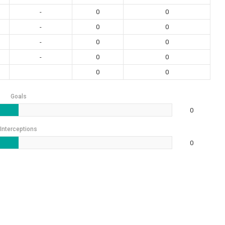
-
0
0
-
0
0
-
0
0
-
0
0
0
0
Goals
0
Interceptions
0