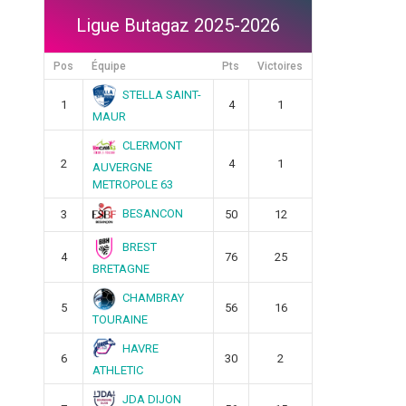
Ligue Butagaz 2025-2026
Pos
Équipe
Pts
Victoires
STELLA SAINT-
1
4
1
MAUR
CLERMONT
2
4
1
AUVERGNE
METROPOLE 63
BESANCON
3
50
12
BREST
4
76
25
BRETAGNE
CHAMBRAY
5
56
16
TOURAINE
HAVRE
6
30
2
ATHLETIC
JDA DIJON