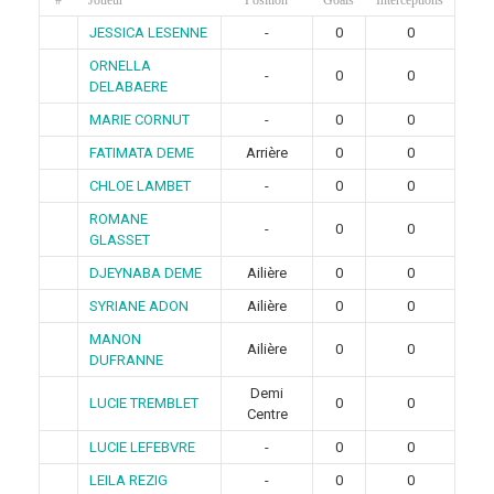
JESSICA LESENNE
-
0
0
ORNELLA
-
0
0
DELABAERE
MARIE CORNUT
-
0
0
FATIMATA DEME
Arrière
0
0
CHLOE LAMBET
-
0
0
ROMANE
-
0
0
GLASSET
DJEYNABA DEME
Ailière
0
0
SYRIANE ADON
Ailière
0
0
MANON
Ailière
0
0
DUFRANNE
Demi
LUCIE TREMBLET
0
0
Centre
LUCIE LEFEBVRE
-
0
0
LEILA REZIG
-
0
0