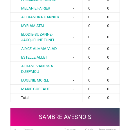
MELANIE FAIRIER
-
0
0
ALEXANDRA GARNIER
-
0
0
MYRIAM ATAL
-
0
0
ELODIE-SUZANNE-
-
0
0
JACQUELINE FUNEL
ALYCE-ALMMA VLAD
-
0
0
ESTELLE ALLET
-
0
0
ALBANE VANESSA
-
0
0
DJIEPMOU
EUGENIE MOREL
-
0
0
MARIE GOBEAUT
-
0
0
Total
0
0
SAMBRE AVESNOIS
#
Joueur
Position
Goals
Interceptions