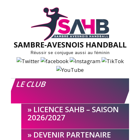
Skip
to
content
SAMBRE-AVESNOIS HANDBALL
Réussir se conjugue aussi au féminin
LE CLUB
LICENCE SAHB – SAISON
2026/2027
DEVENIR PARTENAIRE