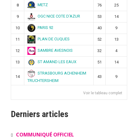
METZ
8
76
25
OGC NICE COTE D’AZUR
9
53
14
PARIS 92
10
40
9
PLAN DE CUQUES
11
52
13
SAMBRE AVESNOIS
12
32
4
ST AMAND LES EAUX
13
51
14
STRASBOURG ACHENHEIM
14
43
9
TRUCHTERSHEIM
Voir le tableau complet
Derniers articles
COMMUNIQUÉ OFFICIEL