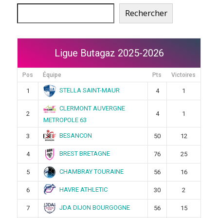
Rechercher
Ligue Butagaz 2025-2026
Pos
Équipe
Pts
Victoires
STELLA SAINT-MAUR
1
4
1
CLERMONT AUVERGNE
2
4
1
METROPOLE 63
BESANCON
3
50
12
BREST BRETAGNE
4
76
25
CHAMBRAY TOURAINE
5
56
16
HAVRE ATHLETIC
6
30
2
JDA DIJON BOURGOGNE
7
56
15