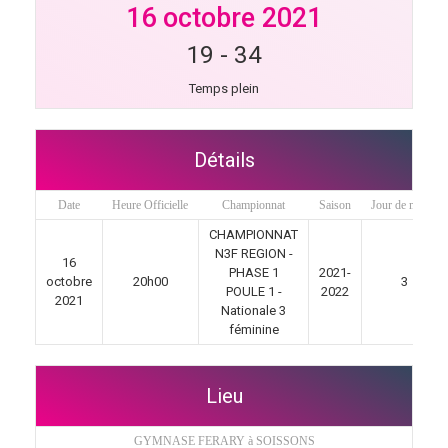
16 octobre 2021
19
-
34
Temps plein
Détails
Date
Heure Officielle
Championnat
Saison
Jour de match
CHAMPIONNAT
N3F REGION -
16
PHASE 1
2021-
octobre
20h00
3
POULE 1 -
2022
2021
Nationale 3
féminine
Lieu
GYMNASE FERARY à SOISSONS