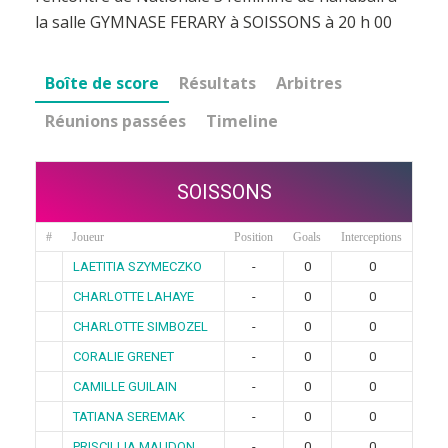
la salle GYMNASE FERARY à SOISSONS à 20 h 00
Boîte de score
Résultats
Arbitres
Réunions passées
Timeline
SOISSONS
#
Joueur
Position
Goals
Interceptions
LAETITIA SZYMECZKO
-
0
0
CHARLOTTE LAHAYE
-
0
0
CHARLOTTE SIMBOZEL
-
0
0
CORALIE GRENET
-
0
0
CAMILLE GUILAIN
-
0
0
TATIANA SEREMAK
-
0
0
PRISCILLIA MAUDON
-
0
0