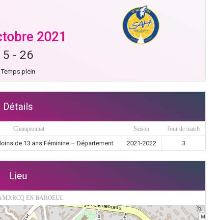
ctobre 2021
5
-
26
Temps plein
Détails
Championnat
Saison
Jour de match
oins de 13 ans Féminine – Département
2021-2022
3
Lieu
à MARCQ EN BAROEUL