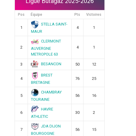
Ligue Butagaz 2025-2026
Pos
Équipe
Pts
Victoires
STELLA SAINT-
1
4
1
MAUR
CLERMONT
2
4
1
AUVERGNE
METROPOLE 63
BESANCON
3
50
12
BREST
4
76
25
BRETAGNE
CHAMBRAY
5
56
16
TOURAINE
HAVRE
6
30
2
ATHLETIC
JDA DIJON
7
56
15
BOURGOGNE