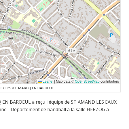
Leaflet
|
Map data ©
OpenStreetMap
contributors
UICH 59700 MARCQ EN BAROEUL
CQ EN BAROEUL a reçu l'équipe de ST AMAND LES EAUX
ine - Département de handball à la salle HERZOG à