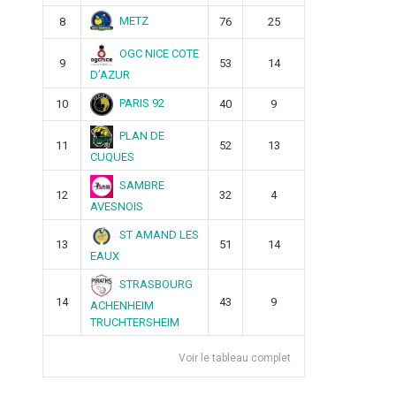
METZ
8
76
25
OGC NICE COTE
9
53
14
D’AZUR
PARIS 92
10
40
9
PLAN DE
11
52
13
CUQUES
SAMBRE
12
32
4
AVESNOIS
ST AMAND LES
13
51
14
EAUX
STRASBOURG
14
43
9
ACHENHEIM
TRUCHTERSHEIM
Voir le tableau complet