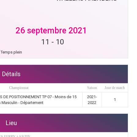
26 septembre 2021
11
-
10
Temps plein
Détails
Championnat
Saison
Jour de match
 DE POSITIONNEMENT TP 07 - Moins de 15
2021-
1
 Masculin - Département
2022
Lieu
ES FERRY à ANZIN