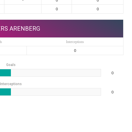
-
0
0
0
0
RS ARENBERG
ls
Interceptions
0
Goals
0
Interceptions
0