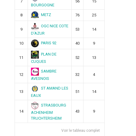
7
56
15
BOURGOGNE
METZ
8
76
25
OGC NICE COTE
9
53
14
D’AZUR
PARIS 92
10
40
9
PLAN DE
11
52
13
CUQUES
SAMBRE
12
32
4
AVESNOIS
ST AMAND LES
13
51
14
EAUX
STRASBOURG
14
43
9
ACHENHEIM
TRUCHTERSHEIM
Voir le tableau complet