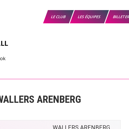
LE CLUB
LES ÉQUIPES
BILLETE
LL
 WALLERS ARENBERG
WALLERS ARENBERG