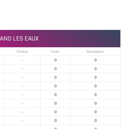
AND LES EAUX
Position
Goals
Interceptions
-
0
0
-
0
0
-
0
0
-
0
0
-
0
0
-
0
0
-
0
0
-
0
0