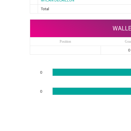
MYLAN DECAILLON
Total
WALLE
Position
Goa
0
0
0