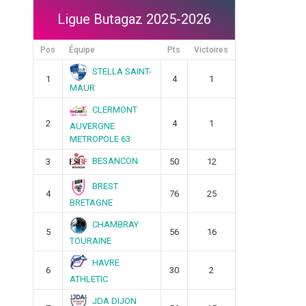
Ligue Butagaz 2025-2026
Pos
Équipe
Pts
Victoires
STELLA SAINT-
1
4
1
MAUR
CLERMONT
2
4
1
AUVERGNE
METROPOLE 63
BESANCON
3
50
12
BREST
4
76
25
BRETAGNE
CHAMBRAY
5
56
16
TOURAINE
HAVRE
6
30
2
ATHLETIC
JDA DIJON