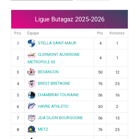
Ligue Butagaz 2025-2026
Pos
Équipe
Pts
Victoires
STELLA SAINT-MAUR
1
4
1
CLERMONT AUVERGNE
2
4
1
METROPOLE 63
BESANCON
3
50
12
BREST BRETAGNE
4
76
25
CHAMBRAY TOURAINE
5
56
16
HAVRE ATHLETIC
6
30
2
JDA DIJON BOURGOGNE
7
56
15
METZ
8
76
25