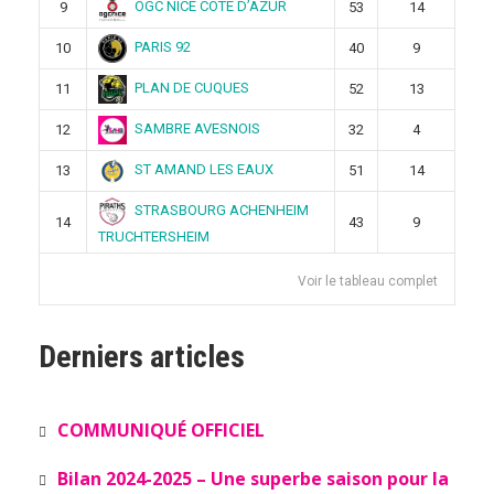
OGC NICE COTE D’AZUR
9
53
14
PARIS 92
10
40
9
PLAN DE CUQUES
11
52
13
SAMBRE AVESNOIS
12
32
4
ST AMAND LES EAUX
13
51
14
STRASBOURG ACHENHEIM
14
43
9
TRUCHTERSHEIM
Voir le tableau complet
Derniers articles
COMMUNIQUÉ OFFICIEL
Bilan 2024-2025 – Une superbe saison pour la