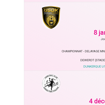
8 j
Jou
CHAMPIONNAT - DELAYAGE MN20 
DEWERDT (STADE
DUNKERQUE U1
4 dé