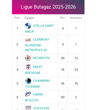
Ligue Butagaz 2025-2026
Pos
Équipe
Pts
Victoires
STELLA SAINT-
1
4
1
MAUR
CLERMONT
2
4
1
AUVERGNE
METROPOLE 63
BESANCON
3
50
12
BREST
4
76
25
BRETAGNE
CHAMBRAY
5
56
16
TOURAINE
HAVRE
6
30
2
ATHLETIC
JDA DIJON