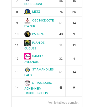
7
56
15
BOURGOGNE
METZ
8
76
25
OGC NICE COTE
9
53
14
D’AZUR
PARIS 92
10
40
9
PLAN DE
11
52
13
CUQUES
SAMBRE
12
32
4
AVESNOIS
ST AMAND LES
13
51
14
EAUX
STRASBOURG
14
43
9
ACHENHEIM
TRUCHTERSHEIM
Voir le tableau complet