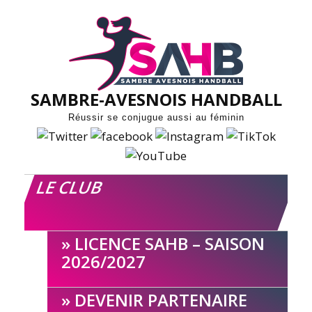
Skip
to
content
SAMBRE-AVESNOIS HANDBALL
Réussir se conjugue aussi au féminin
LE CLUB
LICENCE SAHB – SAISON
2026/2027
DEVENIR PARTENAIRE