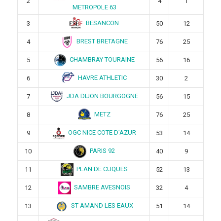
2
4
1
METROPOLE 63
BESANCON
3
50
12
BREST BRETAGNE
4
76
25
CHAMBRAY TOURAINE
5
56
16
HAVRE ATHLETIC
6
30
2
JDA DIJON BOURGOGNE
7
56
15
METZ
8
76
25
OGC NICE COTE D’AZUR
9
53
14
PARIS 92
10
40
9
PLAN DE CUQUES
11
52
13
SAMBRE AVESNOIS
12
32
4
ST AMAND LES EAUX
13
51
14