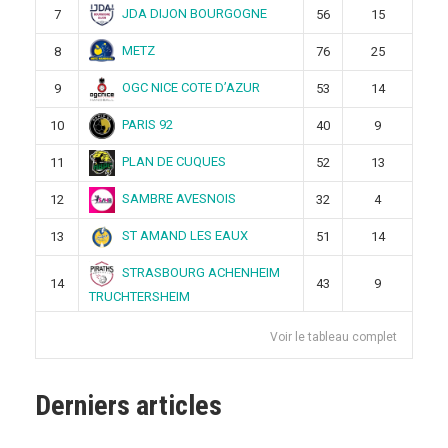
JDA DIJON BOURGOGNE
7
56
15
METZ
8
76
25
OGC NICE COTE D’AZUR
9
53
14
PARIS 92
10
40
9
PLAN DE CUQUES
11
52
13
SAMBRE AVESNOIS
12
32
4
ST AMAND LES EAUX
13
51
14
STRASBOURG ACHENHEIM
14
43
9
TRUCHTERSHEIM
Voir le tableau complet
Derniers articles