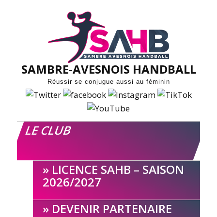
Skip
to
content
SAMBRE-AVESNOIS HANDBALL
Réussir se conjugue aussi au féminin
LE CLUB
LICENCE SAHB – SAISON
2026/2027
DEVENIR PARTENAIRE