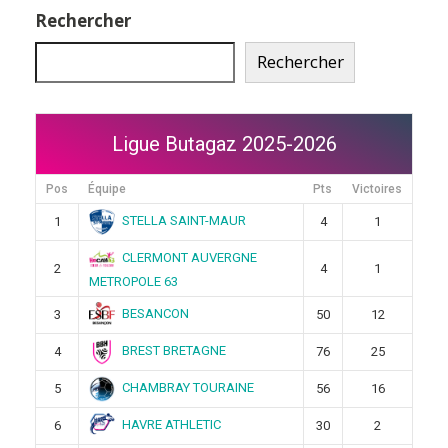
Rechercher
Rechercher
Ligue Butagaz 2025-2026
Pos
Équipe
Pts
Victoires
STELLA SAINT-MAUR
1
4
1
CLERMONT AUVERGNE
2
4
1
METROPOLE 63
BESANCON
3
50
12
BREST BRETAGNE
4
76
25
CHAMBRAY TOURAINE
5
56
16
HAVRE ATHLETIC
6
30
2