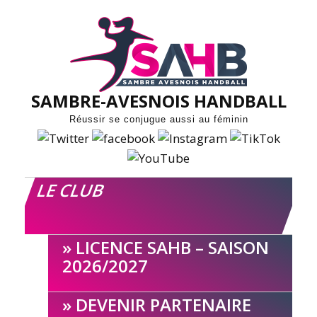
Skip
to
content
SAMBRE-AVESNOIS HANDBALL
Réussir se conjugue aussi au féminin
LE CLUB
LICENCE SAHB – SAISON
2026/2027
DEVENIR PARTENAIRE