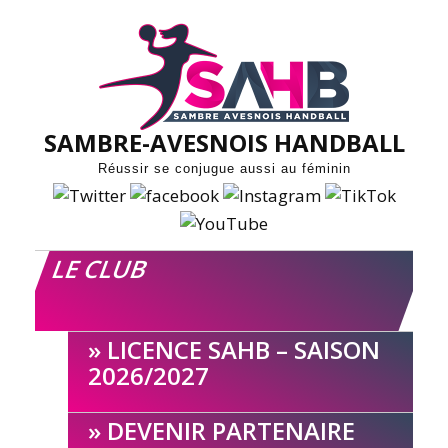
Skip
to
content
SAMBRE-AVESNOIS HANDBALL
Réussir se conjugue aussi au féminin
LE CLUB
LICENCE SAHB – SAISON
2026/2027
DEVENIR PARTENAIRE