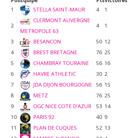
Pos
Équipe
Pts
Victoires
1
STELLA SAINT-MAUR
4
1
CLERMONT AUVERGNE
2
4
1
METROPOLE 63
3
BESANCON
50
12
4
BREST BRETAGNE
76
25
5
CHAMBRAY TOURAINE
56
16
6
HAVRE ATHLETIC
30
2
7
JDA DIJON BOURGOGNE
56
15
8
METZ
76
25
9
OGC NICE COTE D’AZUR
53
14
10
PARIS 92
40
9
11
PLAN DE CUQUES
52
13