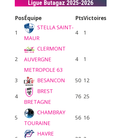
Ligue Butagaz 2025-2026
Pos
Équipe
Pts
Victoires
STELLA SAINT-
1
4
1
MAUR
CLERMONT
2
4
1
AUVERGNE
METROPOLE 63
3
BESANCON
50
12
BREST
4
76
25
BRETAGNE
CHAMBRAY
5
56
16
TOURAINE
HAVRE