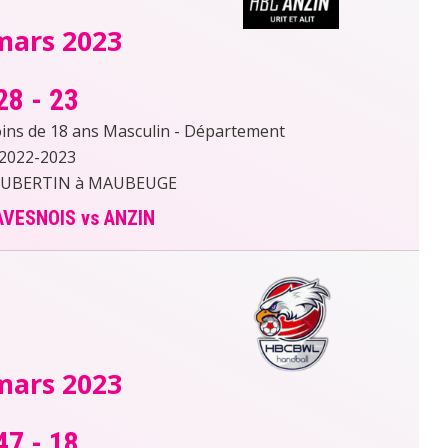
mars 2023
28
-
23
s de 18 ans Masculin - Département
2022-2023
OUBERTIN à MAUBEUGE
VESNOIS vs ANZIN
mars 2023
47
-
18