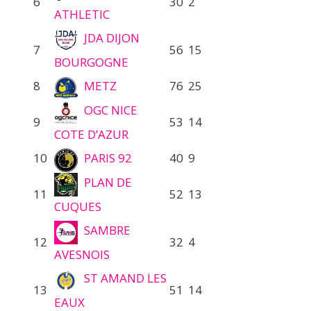
6
30
2
ATHLETIC
JDA DIJON
7
56
15
BOURGOGNE
8
METZ
76
25
OGC NICE
9
53
14
COTE D’AZUR
10
PARIS 92
40
9
PLAN DE
11
52
13
CUQUES
SAMBRE
12
32
4
AVESNOIS
ST AMAND LES
13
51
14
EAUX