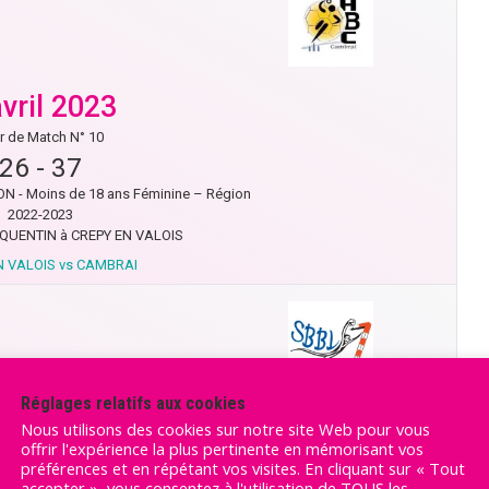
avril 2023
r de Match N° 10
26
-
37
N - Moins de 18 ans Féminine – Région
2022-2023
QUENTIN à CREPY EN VALOIS
N VALOIS vs CAMBRAI
Réglages relatifs aux cookies
avril 2023
Nous utilisons des cookies sur notre site Web pour vous
offrir l'expérience la plus pertinente en mémorisant vos
r de Match N° 9
préférences et en répétant vos visites. En cliquant sur « Tout
36
-
42
accepter », vous consentez à l'utilisation de TOUS les