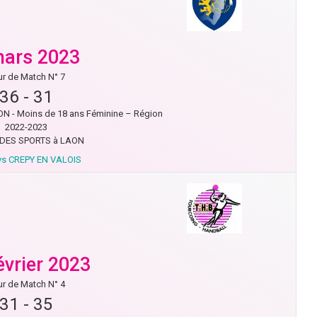
mars 2023
r de Match N° 7
36
-
31
N - Moins de 18 ans Féminine – Région
2022-2023
 DES SPORTS à LAON
s CREPY EN VALOIS
évrier 2023
r de Match N° 4
31
-
35