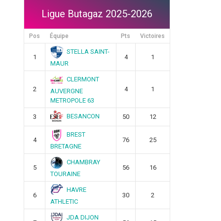
Ligue Butagaz 2025-2026
Pos
Équipe
Pts
Victoires
STELLA SAINT-
1
4
1
MAUR
CLERMONT
2
4
1
AUVERGNE
METROPOLE 63
BESANCON
3
50
12
BREST
4
76
25
BRETAGNE
CHAMBRAY
5
56
16
TOURAINE
HAVRE
6
30
2
ATHLETIC
JDA DIJON