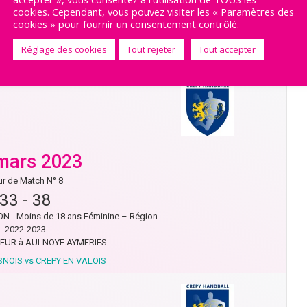
cookies. Cependant, vous pouvez visiter les « Paramètres des
N - Moins de 18 ans Féminine – Région
cookies » pour fournir un consentement contrôlé.
2022-2023
QUENTIN à CREPY EN VALOIS
Réglage des cookies
Tout rejeter
Tout accepter
N VALOIS vs BETHUNE
mars 2023
r de Match N° 8
33
-
38
N - Moins de 18 ans Féminine – Région
2022-2023
EUR à AULNOYE AYMERIES
NOIS vs CREPY EN VALOIS