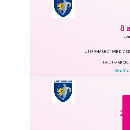
8 
Jou
U18F PHASE 2 1ERE DIVISIO
SALLE MARCEL 
CREPY E
2 
Jou