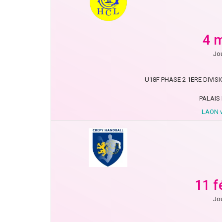
4 
Jou
U18F PHASE 2 1ERE DIVISIO
PALAIS
LAON v
11 f
Jou