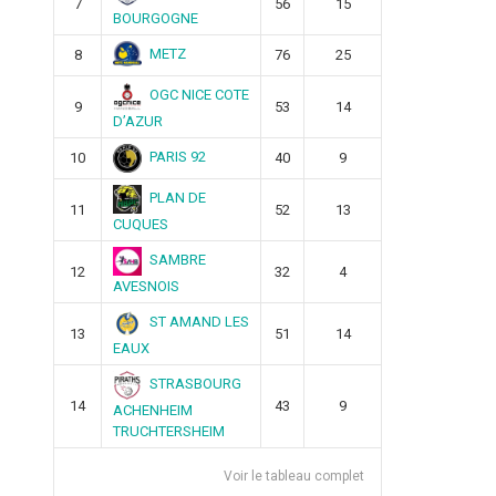
7
56
15
BOURGOGNE
METZ
8
76
25
OGC NICE COTE
9
53
14
D’AZUR
PARIS 92
10
40
9
PLAN DE
11
52
13
CUQUES
SAMBRE
12
32
4
AVESNOIS
ST AMAND LES
13
51
14
EAUX
STRASBOURG
14
43
9
ACHENHEIM
TRUCHTERSHEIM
Voir le tableau complet