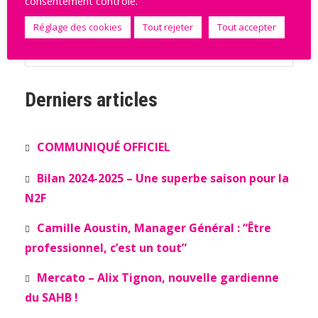
consentement contrôlé.
STRASBOURG ACHENHEIM
14
43
9
TRUCHTERSHEIM
Réglage des cookies
Tout rejeter
Tout accepter
Voir le tableau complet
Derniers articles
COMMUNIQUÉ OFFICIEL
Bilan 2024-2025 – Une superbe saison pour la
N2F
Camille Aoustin, Manager Général : “Être
professionnel, c’est un tout”
Mercato – Alix Tignon, nouvelle gardienne
du SAHB !