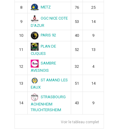
METZ
8
76
25
OGC NICE COTE
9
53
14
D’AZUR
PARIS 92
10
40
9
PLAN DE
11
52
13
CUQUES
SAMBRE
12
32
4
AVESNOIS
ST AMAND LES
13
51
14
EAUX
STRASBOURG
14
43
9
ACHENHEIM
TRUCHTERSHEIM
Voir le tableau complet