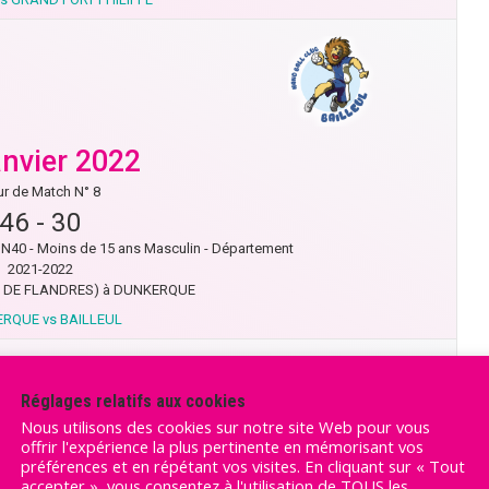
anvier 2022
r de Match N° 8
46
-
30
40 - Moins de 15 ans Masculin - Département
2021-2022
 DE FLANDRES) à DUNKERQUE
RQUE vs BAILLEUL
Réglages relatifs aux cookies
Nous utilisons des cookies sur notre site Web pour vous
offrir l'expérience la plus pertinente en mémorisant vos
préférences et en répétant vos visites. En cliquant sur « Tout
anvier 2022
accepter », vous consentez à l'utilisation de TOUS les