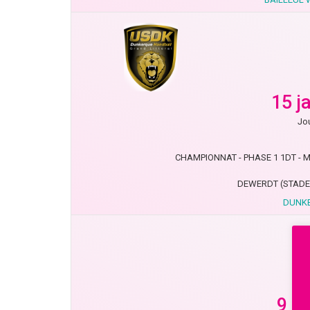
15 j
Jou
CHAMPIONNAT - PHASE 1 1DT - MN
DEWERDT (STADE
DUNKE
9 j