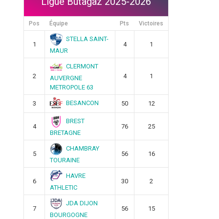
Ligue Butagaz 2025-2026
Pos
Équipe
Pts
Victoires
STELLA SAINT-
1
4
1
MAUR
CLERMONT
2
4
1
AUVERGNE
METROPOLE 63
BESANCON
3
50
12
BREST
4
76
25
BRETAGNE
CHAMBRAY
5
56
16
TOURAINE
HAVRE
6
30
2
ATHLETIC
JDA DIJON
7
56
15
BOURGOGNE