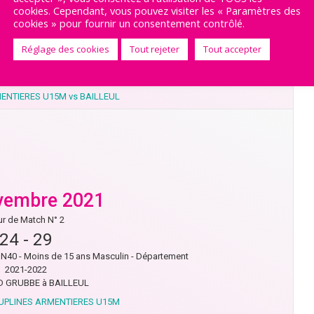
cookies. Cependant, vous pouvez visiter les « Paramètres des
r de Match N° 7
cookies » pour fournir un consentement contrôlé.
33
-
33
Réglage des cookies
Tout rejeter
Tout accepter
40 - Moins de 15 ans Masculin - Département
2021-2022
 ROSTAND à ARMENTIERES
ENTIERES U15M vs BAILLEUL
vembre 2021
r de Match N° 2
24
-
29
40 - Moins de 15 ans Masculin - Département
2021-2022
 GRUBBE à BAILLEUL
OUPLINES ARMENTIERES U15M