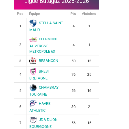
Ligue Butagaz 2025-2026
Pos
Équipe
Pts
Victoires
STELLA SAINT-
1
4
1
MAUR
CLERMONT
2
4
1
AUVERGNE
METROPOLE 63
BESANCON
3
50
12
BREST
4
76
25
BRETAGNE
CHAMBRAY
5
56
16
TOURAINE
HAVRE
6
30
2
ATHLETIC
JDA DIJON
7
56
15
BOURGOGNE