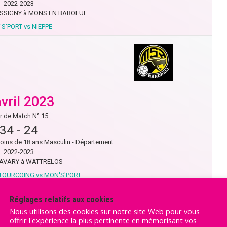
2022-2023
ASSIGNY à MONS EN BAROEUL
S'PORT vs NIEPPE
avril 2023
r de Match N° 15
34
-
24
ns de 18 ans Masculin - Département
2022-2023
SAVARY à WATTRELOS
TOURCOING vs MON'S'PORT
Réglages relatifs aux cookies
Nous utilisons des cookies sur notre site Web pour vous
offrir l'expérience la plus pertinente en mémorisant vos