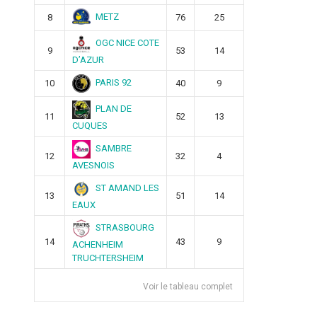
METZ
8
76
25
OGC NICE COTE
9
53
14
D’AZUR
PARIS 92
10
40
9
PLAN DE
11
52
13
CUQUES
SAMBRE
12
32
4
AVESNOIS
ST AMAND LES
13
51
14
EAUX
STRASBOURG
14
43
9
ACHENHEIM
TRUCHTERSHEIM
Voir le tableau complet