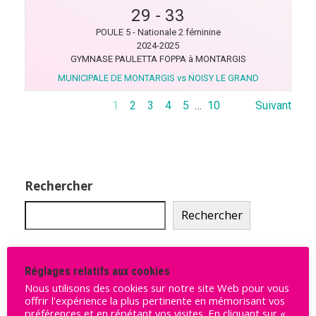
29
-
33
POULE 5 - Nationale 2 féminine
2024-2025
GYMNASE PAULETTA FOPPA à MONTARGIS
MUNICIPALE DE MONTARGIS vs NOISY LE GRAND
1
2
3
4
5
…
10
Suivant
Rechercher
Rechercher
Ligue Butagaz 2025-2026
Réglages relatifs aux cookies
Nous utilisons des cookies sur notre site Web pour vous
offrir l'expérience la plus pertinente en mémorisant vos
Pos
Équipe
Pts
Victoires
préférences et en répétant vos visites. En cliquant sur «