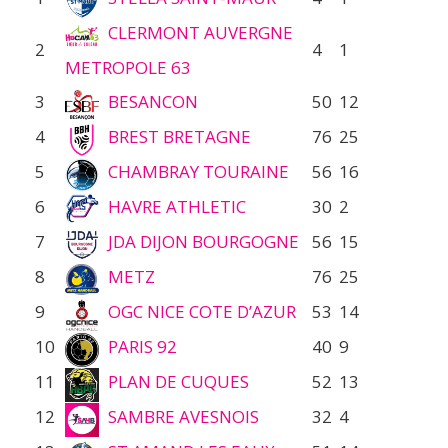
CLERMONT AUVERGNE
2
4
1
METROPOLE 63
3
BESANCON
50
12
4
BREST BRETAGNE
76
25
5
CHAMBRAY TOURAINE
56
16
6
HAVRE ATHLETIC
30
2
7
JDA DIJON BOURGOGNE
56
15
8
METZ
76
25
9
OGC NICE COTE D’AZUR
53
14
10
PARIS 92
40
9
11
PLAN DE CUQUES
52
13
12
SAMBRE AVESNOIS
32
4