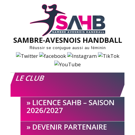
Skip
to
content
SAMBRE-AVESNOIS HANDBALL
Réussir se conjugue aussi au féminin
LE CLUB
LICENCE SAHB – SAISON
2026/2027
DEVENIR PARTENAIRE