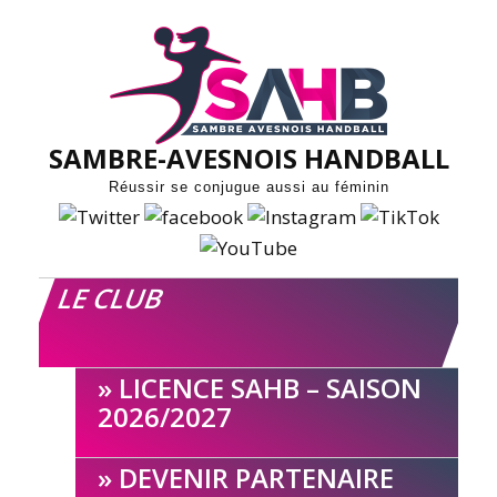
Skip
to
content
SAMBRE-AVESNOIS HANDBALL
Réussir se conjugue aussi au féminin
LE CLUB
LICENCE SAHB – SAISON
2026/2027
DEVENIR PARTENAIRE