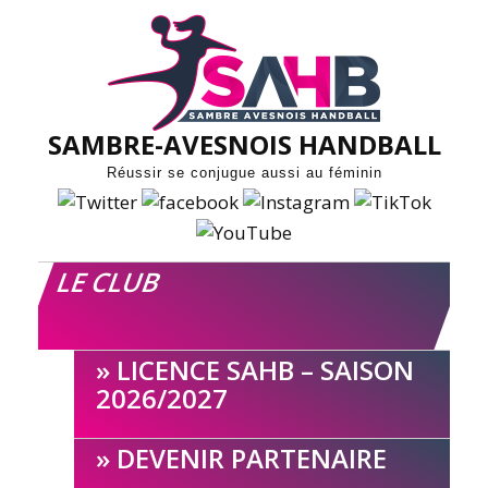
Skip
to
content
SAMBRE-AVESNOIS HANDBALL
Réussir se conjugue aussi au féminin
LE CLUB
LICENCE SAHB – SAISON
2026/2027
DEVENIR PARTENAIRE