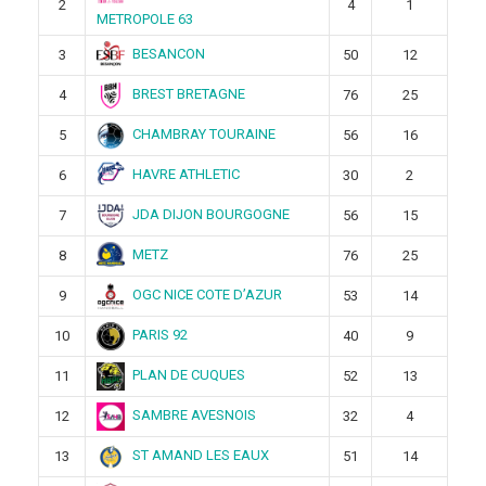
2
4
1
METROPOLE 63
BESANCON
3
50
12
BREST BRETAGNE
4
76
25
CHAMBRAY TOURAINE
5
56
16
HAVRE ATHLETIC
6
30
2
JDA DIJON BOURGOGNE
7
56
15
METZ
8
76
25
OGC NICE COTE D’AZUR
9
53
14
PARIS 92
10
40
9
PLAN DE CUQUES
11
52
13
SAMBRE AVESNOIS
12
32
4
ST AMAND LES EAUX
13
51
14