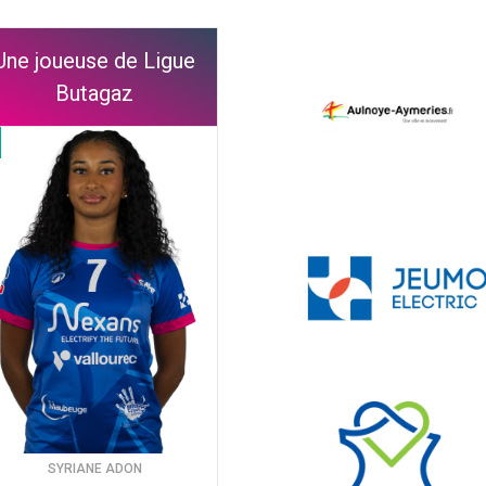
Une joueuse de Ligue
Butagaz
SYRIANE ADON