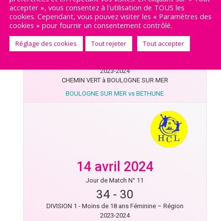
accepter », vous consentez à l'utilisation de TOUS les
cookies. Cependant, vous pouvez visiter les « Paramètres des
20 avril 2024
cookies » pour fournir un consentement contrôlé.
Jour de Match N° 9
Réglage des cookies
Tout rejeter
Tout accepter
19
-
30
DIVISION 1 - Moins de 18 ans Féminine – Région
2023-2024
CHEMIN VERT à BOULOGNE SUR MER
BOULOGNE SUR MER vs BETHUNE
14 avril 2024
Jour de Match N° 11
34
-
30
DIVISION 1 - Moins de 18 ans Féminine – Région
2023-2024