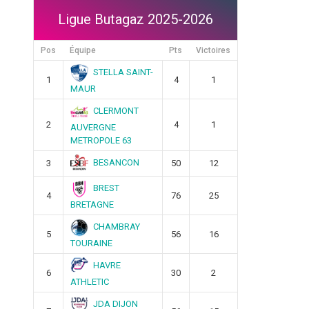
Ligue Butagaz 2025-2026
Pos
Équipe
Pts
Victoires
STELLA SAINT-
1
4
1
MAUR
CLERMONT
2
4
1
AUVERGNE
METROPOLE 63
BESANCON
3
50
12
BREST
4
76
25
BRETAGNE
CHAMBRAY
5
56
16
TOURAINE
HAVRE
6
30
2
ATHLETIC
JDA DIJON