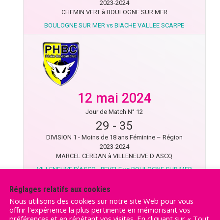
2023-2024
CHEMIN VERT à BOULOGNE SUR MER
BOULOGNE SUR MER vs BIACHE VALLEE SCARPE
12 mai 2024
Jour de Match N° 12
29
-
35
DIVISION 1 - Moins de 18 ans Féminine – Région
2023-2024
MARCEL CERDAN à VILLENEUVE D ASCQ
VILLENEUVE D'ASCQ - PEVELE vs BOULOGNE SUR MER
Réglages relatifs aux cookies
Nous utilisons des cookies sur notre site Web pour vous
offrir l'expérience la plus pertinente en mémorisant vos
préférences et en répétant vos visites. En cliquant sur « Tout