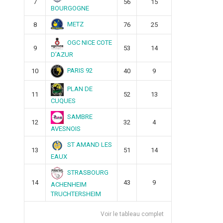
7
56
15
BOURGOGNE
METZ
8
76
25
OGC NICE COTE
9
53
14
D’AZUR
PARIS 92
10
40
9
PLAN DE
11
52
13
CUQUES
SAMBRE
12
32
4
AVESNOIS
ST AMAND LES
13
51
14
EAUX
STRASBOURG
14
43
9
ACHENHEIM
TRUCHTERSHEIM
Voir le tableau complet