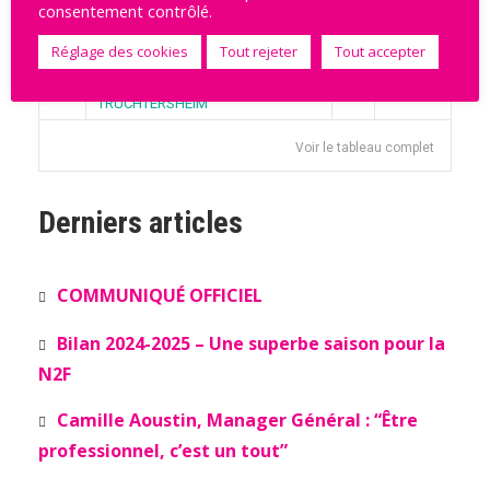
consentement contrôlé.
ST AMAND LES EAUX
13
51
14
Réglage des cookies
Tout rejeter
Tout accepter
STRASBOURG ACHENHEIM
14
43
9
TRUCHTERSHEIM
Voir le tableau complet
Derniers articles
COMMUNIQUÉ OFFICIEL
Bilan 2024-2025 – Une superbe saison pour la
N2F
Camille Aoustin, Manager Général : “Être
professionnel, c’est un tout”