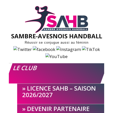
Skip
to
content
SAMBRE-AVESNOIS HANDBALL
Réussir se conjugue aussi au féminin
LE CLUB
LICENCE SAHB – SAISON
2026/2027
DEVENIR PARTENAIRE