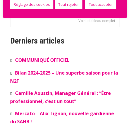
STRASBOURG ACHENHEIM
Réglage des cookies
Tout rejeter
Tout accepter
14
43
9
TRUCHTERSHEIM
Voir le tableau complet
Derniers articles
COMMUNIQUÉ OFFICIEL
Bilan 2024-2025 – Une superbe saison pour la
N2F
Camille Aoustin, Manager Général : “Être
professionnel, c’est un tout”
Mercato – Alix Tignon, nouvelle gardienne
du SAHB !