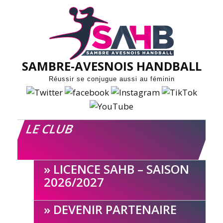
Skip
to
content
SAMBRE-AVESNOIS HANDBALL
Réussir se conjugue aussi au féminin
LE CLUB
LICENCE SAHB – SAISON
2026/2027
DEVENIR PARTENAIRE