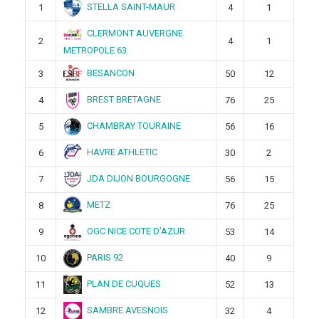
STELLA SAINT-MAUR
1
4
1
CLERMONT AUVERGNE
2
4
1
METROPOLE 63
BESANCON
3
50
12
BREST BRETAGNE
4
76
25
CHAMBRAY TOURAINE
5
56
16
HAVRE ATHLETIC
6
30
2
JDA DIJON BOURGOGNE
7
56
15
METZ
8
76
25
OGC NICE COTE D’AZUR
9
53
14
PARIS 92
10
40
9
PLAN DE CUQUES
11
52
13
SAMBRE AVESNOIS
12
32
4