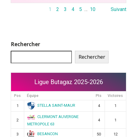
1
2
3
4
5
…
10
Suivant
Rechercher
Rechercher
Ligue Butagaz 2025-2026
Pos
Équipe
Pts
Victoires
STELLA SAINT-MAUR
1
4
1
CLERMONT AUVERGNE
2
4
1
METROPOLE 63
BESANCON
3
50
12