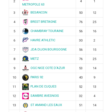
2
4
1
METROPOLE 63
BESANCON
3
50
12
BREST BRETAGNE
4
76
25
CHAMBRAY TOURAINE
5
56
16
HAVRE ATHLETIC
6
30
2
JDA DIJON BOURGOGNE
7
56
15
METZ
8
76
25
OGC NICE COTE D’AZUR
9
53
14
PARIS 92
10
40
9
PLAN DE CUQUES
11
52
13
SAMBRE AVESNOIS
12
32
4
ST AMAND LES EAUX
13
51
14