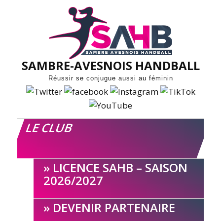
Skip
to
content
SAMBRE-AVESNOIS HANDBALL
Réussir se conjugue aussi au féminin
LE CLUB
LICENCE SAHB – SAISON
2026/2027
DEVENIR PARTENAIRE