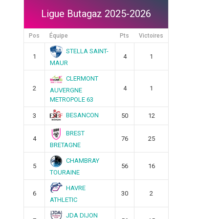
Ligue Butagaz 2025-2026
Pos
Équipe
Pts
Victoires
STELLA SAINT-
1
4
1
MAUR
CLERMONT
2
4
1
AUVERGNE
METROPOLE 63
BESANCON
3
50
12
BREST
4
76
25
BRETAGNE
CHAMBRAY
5
56
16
TOURAINE
HAVRE
6
30
2
ATHLETIC
JDA DIJON