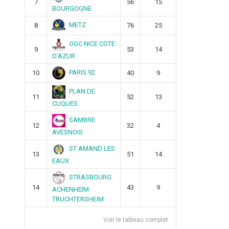
7
56
15
BOURGOGNE
METZ
8
76
25
OGC NICE COTE
9
53
14
D’AZUR
PARIS 92
10
40
9
PLAN DE
11
52
13
CUQUES
SAMBRE
12
32
4
AVESNOIS
ST AMAND LES
13
51
14
EAUX
STRASBOURG
14
43
9
ACHENHEIM
TRUCHTERSHEIM
Voir le tableau complet