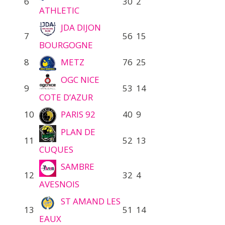
6
30
2
ATHLETIC
JDA DIJON
7
56
15
BOURGOGNE
8
METZ
76
25
OGC NICE
9
53
14
COTE D’AZUR
10
PARIS 92
40
9
PLAN DE
11
52
13
CUQUES
SAMBRE
12
32
4
AVESNOIS
ST AMAND LES
13
51
14
EAUX