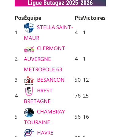
Ligue Butagaz 2025-2026
Pos
Équipe
Pts
Victoires
STELLA SAINT-
1
4
1
MAUR
CLERMONT
2
4
1
AUVERGNE
METROPOLE 63
3
BESANCON
50
12
BREST
4
76
25
BRETAGNE
CHAMBRAY
5
56
16
TOURAINE
HAVRE