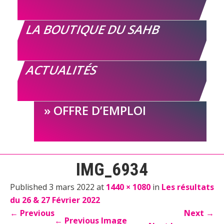
LA BOUTIQUE DU SAHB
ACTUALITÉS
OFFRE D’EMPLOI
IMG_6934
Published 3 mars 2022 at
1440 × 1080
in
Les résultats
du 26 & 27 Février 2022
←
Previous
Next
→
←
Previous Image