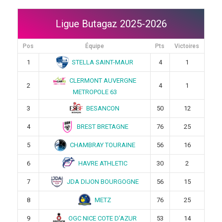
Ligue Butagaz 2025-2026
Pos
Équipe
Pts
Victoires
STELLA SAINT-MAUR
1
4
1
CLERMONT AUVERGNE
2
4
1
METROPOLE 63
BESANCON
3
50
12
BREST BRETAGNE
4
76
25
CHAMBRAY TOURAINE
5
56
16
HAVRE ATHLETIC
6
30
2
JDA DIJON BOURGOGNE
7
56
15
METZ
8
76
25
OGC NICE COTE D’AZUR
9
53
14