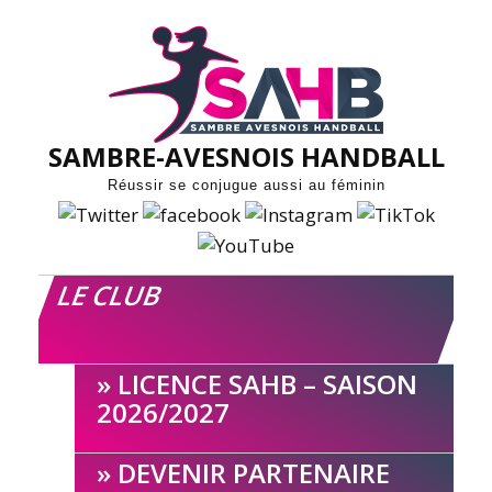
Skip
to
content
SAMBRE-AVESNOIS HANDBALL
Réussir se conjugue aussi au féminin
LE CLUB
LICENCE SAHB – SAISON
2026/2027
DEVENIR PARTENAIRE