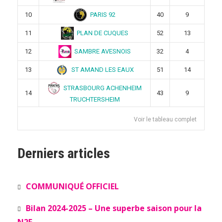
PARIS 92
10
40
9
PLAN DE CUQUES
11
52
13
SAMBRE AVESNOIS
12
32
4
ST AMAND LES EAUX
13
51
14
STRASBOURG ACHENHEIM
14
43
9
TRUCHTERSHEIM
Voir le tableau complet
Derniers articles
COMMUNIQUÉ OFFICIEL
Bilan 2024-2025 – Une superbe saison pour la