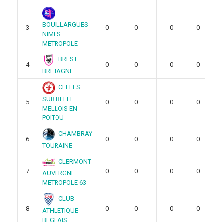
BOUILLARGUES
3
0
0
0
0
NIMES
METROPOLE
BREST
4
0
0
0
0
BRETAGNE
CELLES
SUR BELLE
5
0
0
0
0
MELLOIS EN
POITOU
CHAMBRAY
6
0
0
0
0
TOURAINE
CLERMONT
7
0
0
0
0
AUVERGNE
METROPOLE 63
CLUB
8
0
0
0
0
ATHLETIQUE
BEGLAIS