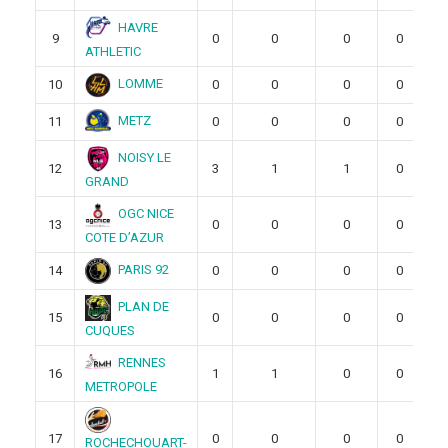
HAVRE
9
0
0
0
0
ATHLETIC
LOMME
10
0
0
0
0
METZ
11
0
0
0
0
NOISY LE
12
3
1
1
0
GRAND
OGC NICE
13
0
0
0
0
COTE D’AZUR
PARIS 92
14
0
0
0
0
PLAN DE
15
0
0
0
0
CUQUES
RENNES
16
1
1
0
0
METROPOLE
17
0
0
0
0
ROCHECHOUART-