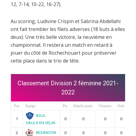
12, 7-14, 10-22, 16-27).
Au scoring, Ludivine Crispin et Sabrina Abdellahi
ont fait trembler les filets adverses (18 buts à elles
deux). Une très belle victoire, la neuvième en
championnat. Il restera un match en retard à
jouer du côté de Rochechouart pour préserver
cette place dans le trio de tête.
Classement Division 2 féminine 2021-
2022
Pos
Équipe
Pts
Matchs joués
Victoires
Nuls
Déf
ASUL
1
0
0
0
0
VAULX EN VELIN
BESANCON
2
0
0
0
0