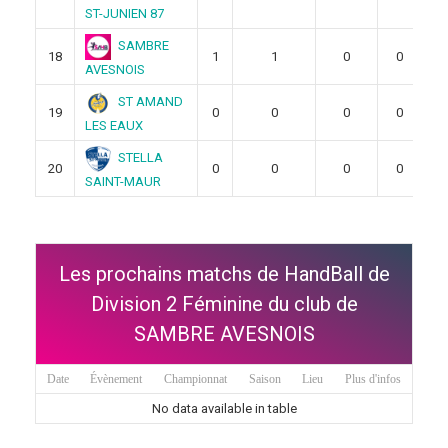
ST-JUNIEN 87
SAMBRE
18
1
1
0
0
AVESNOIS
ST AMAND
19
0
0
0
0
LES EAUX
STELLA
20
0
0
0
0
SAINT-MAUR
Les prochains matchs de HandBall de
Division 2 Féminine du club de
SAMBRE AVESNOIS
Date
Évènement
Championnat
Saison
Lieu
Plus d'infos
No data available in table