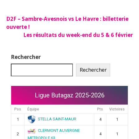
Navigation
D2F – Sambre-Avesnois vs Le Havre : billetterie
ouverte !
de
Les résultats du week-end du 5 & 6 février
l’article
Rechercher
Rechercher
Ligue Butagaz 2025-2026
Pos
Équipe
Pts
Victoires
STELLA SAINT-MAUR
1
4
1
CLERMONT AUVERGNE
2
4
1
METROPOLE 63