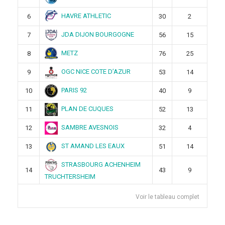
HAVRE ATHLETIC
6
30
2
JDA DIJON BOURGOGNE
7
56
15
METZ
8
76
25
OGC NICE COTE D’AZUR
9
53
14
PARIS 92
10
40
9
PLAN DE CUQUES
11
52
13
SAMBRE AVESNOIS
12
32
4
ST AMAND LES EAUX
13
51
14
STRASBOURG ACHENHEIM
14
43
9
TRUCHTERSHEIM
Voir le tableau complet