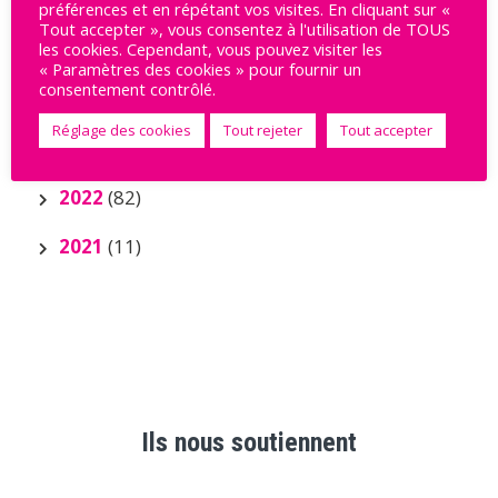
préférences et en répétant vos visites. En cliquant sur «
Tout accepter », vous consentez à l'utilisation de TOUS
2025
(8)
les cookies. Cependant, vous pouvez visiter les
« Paramètres des cookies » pour fournir un
consentement contrôlé.
2024
(34)
Réglage des cookies
Tout rejeter
Tout accepter
2023
(56)
2022
(82)
2021
(11)
Ils nous soutiennent