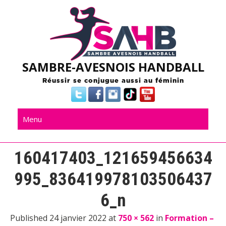
Skip
to
content
SAMBRE-AVESNOIS HANDBALL
Réussir se conjugue aussi au féminin
Menu
160417403_121659456634
995_836419978103506437
6_n
Published 24 janvier 2022 at
750 × 562
in
Formation –