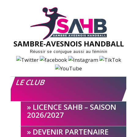
Skip
to
content
SAMBRE-AVESNOIS HANDBALL
Réussir se conjugue aussi au féminin
LE CLUB
LICENCE SAHB – SAISON
2026/2027
DEVENIR PARTENAIRE