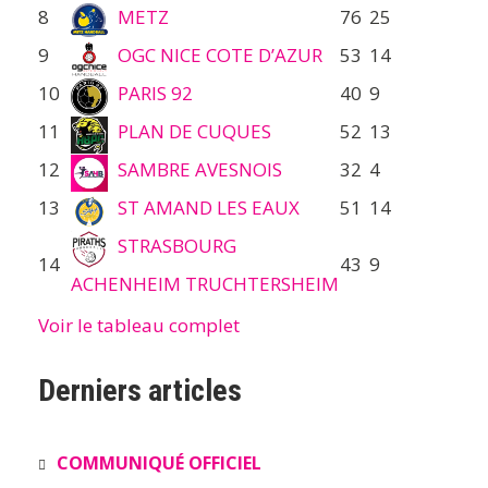
8
METZ
76
25
9
OGC NICE COTE D’AZUR
53
14
10
PARIS 92
40
9
11
PLAN DE CUQUES
52
13
12
SAMBRE AVESNOIS
32
4
13
ST AMAND LES EAUX
51
14
STRASBOURG
14
43
9
ACHENHEIM TRUCHTERSHEIM
Voir le tableau complet
Derniers articles
COMMUNIQUÉ OFFICIEL