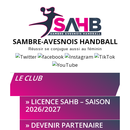
Skip
to
content
SAMBRE-AVESNOIS HANDBALL
Réussir se conjugue aussi au féminin
LE CLUB
LICENCE SAHB – SAISON
2026/2027
DEVENIR PARTENAIRE