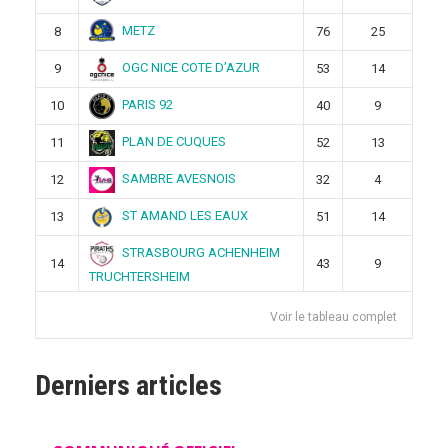
METZ
8
76
25
OGC NICE COTE D’AZUR
9
53
14
PARIS 92
10
40
9
PLAN DE CUQUES
11
52
13
SAMBRE AVESNOIS
12
32
4
ST AMAND LES EAUX
13
51
14
STRASBOURG ACHENHEIM
14
43
9
TRUCHTERSHEIM
Voir le tableau complet
Derniers articles