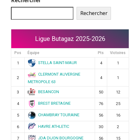
Rechercher
Rechercher
Ligue Butagaz 2025-2026
Pos
Équipe
Pts
Victoires
STELLA SAINT-MAUR
1
4
1
CLERMONT AUVERGNE
2
4
1
METROPOLE 63
BESANCON
3
50
12
BREST BRETAGNE
4
76
25
CHAMBRAY TOURAINE
5
56
16
HAVRE ATHLETIC
6
30
2
JDA DIJON BOURGOGNE
7
56
15