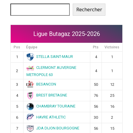
Rechercher
Ligue Butagaz 2025-2026
Pos
Équipe
Pts
Victoires
STELLA SAINT-MAUR
1
4
1
CLERMONT AUVERGNE
2
4
1
METROPOLE 63
BESANCON
3
50
12
BREST BRETAGNE
4
76
25
CHAMBRAY TOURAINE
5
56
16
HAVRE ATHLETIC
6
30
2
JDA DIJON BOURGOGNE
7
56
15