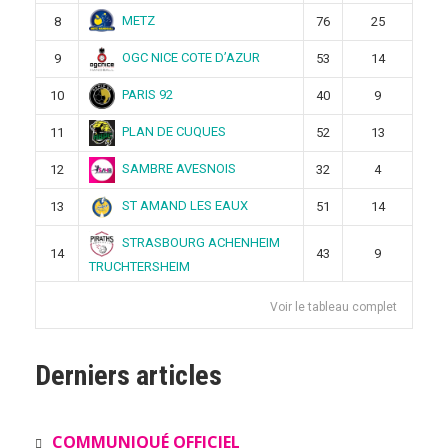
METZ
8
76
25
OGC NICE COTE D’AZUR
9
53
14
PARIS 92
10
40
9
PLAN DE CUQUES
11
52
13
SAMBRE AVESNOIS
12
32
4
ST AMAND LES EAUX
13
51
14
STRASBOURG ACHENHEIM
14
43
9
TRUCHTERSHEIM
Voir le tableau complet
Derniers articles
COMMUNIQUÉ OFFICIEL