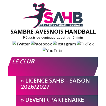
Skip
to
content
SAMBRE-AVESNOIS HANDBALL
Réussir se conjugue aussi au féminin
LE CLUB
LICENCE SAHB – SAISON
2026/2027
DEVENIR PARTENAIRE