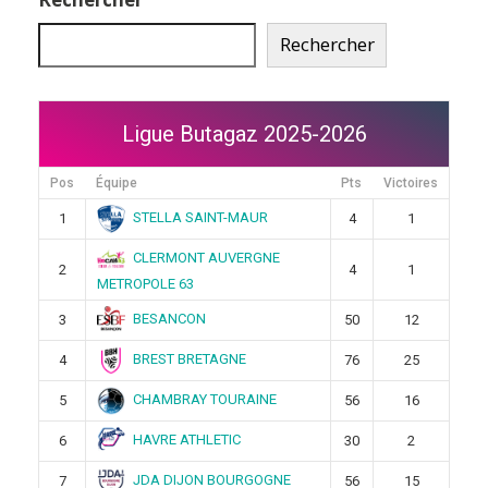
Rechercher
Ligue Butagaz 2025-2026
Pos
Équipe
Pts
Victoires
STELLA SAINT-MAUR
1
4
1
CLERMONT AUVERGNE
2
4
1
METROPOLE 63
BESANCON
3
50
12
BREST BRETAGNE
4
76
25
CHAMBRAY TOURAINE
5
56
16
HAVRE ATHLETIC
6
30
2
JDA DIJON BOURGOGNE
7
56
15