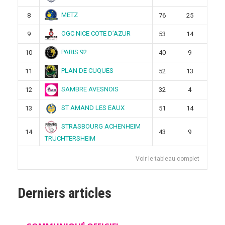
METZ
8
76
25
OGC NICE COTE D’AZUR
9
53
14
PARIS 92
10
40
9
PLAN DE CUQUES
11
52
13
SAMBRE AVESNOIS
12
32
4
ST AMAND LES EAUX
13
51
14
STRASBOURG ACHENHEIM
14
43
9
TRUCHTERSHEIM
Voir le tableau complet
Derniers articles