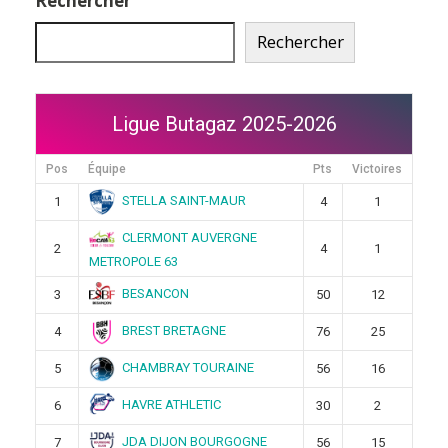
Rechercher
Rechercher
Ligue Butagaz 2025-2026
Pos
Équipe
Pts
Victoires
STELLA SAINT-MAUR
1
4
1
CLERMONT AUVERGNE
2
4
1
METROPOLE 63
BESANCON
3
50
12
BREST BRETAGNE
4
76
25
CHAMBRAY TOURAINE
5
56
16
HAVRE ATHLETIC
6
30
2
JDA DIJON BOURGOGNE
7
56
15