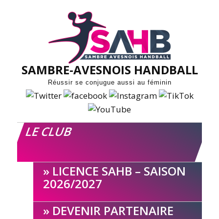
Skip
to
content
SAMBRE-AVESNOIS HANDBALL
Réussir se conjugue aussi au féminin
LE CLUB
LICENCE SAHB – SAISON
2026/2027
DEVENIR PARTENAIRE