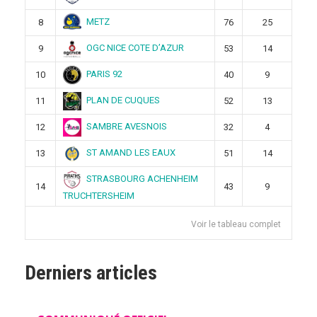
METZ
8
76
25
OGC NICE COTE D’AZUR
9
53
14
PARIS 92
10
40
9
PLAN DE CUQUES
11
52
13
SAMBRE AVESNOIS
12
32
4
ST AMAND LES EAUX
13
51
14
STRASBOURG ACHENHEIM
14
43
9
TRUCHTERSHEIM
Voir le tableau complet
Derniers articles