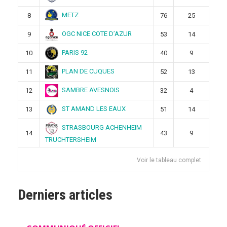
METZ
8
76
25
OGC NICE COTE D’AZUR
9
53
14
PARIS 92
10
40
9
PLAN DE CUQUES
11
52
13
SAMBRE AVESNOIS
12
32
4
ST AMAND LES EAUX
13
51
14
STRASBOURG ACHENHEIM
14
43
9
TRUCHTERSHEIM
Voir le tableau complet
Derniers articles