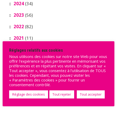
2024
(34)
2023
(56)
2022
(82)
2021
(11)
Réglages relatifs aux cookies
Nous utilisons des cookies sur notre site Web pour vous
offrir l'expérience la plus pertinente en mémorisant vos
préférences et en répétant vos visites. En cliquant sur «
Tout accepter », vous consentez à l'utilisation de TOUS
les cookies. Cependant, vous pouvez visiter les
« Paramètres des cookies » pour fournir un
Ils nous soutiennent
consentement contrôlé.
Réglage des cookies
Tout rejeter
Tout accepter