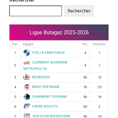
Rechercher
Ligue Butagaz 2025-2026
Pos
Équipe
Pts
Victoires
STELLA SAINT-MAUR
1
4
1
CLERMONT AUVERGNE
2
4
1
METROPOLE 63
BESANCON
3
50
12
BREST BRETAGNE
4
76
25
CHAMBRAY TOURAINE
5
56
16
HAVRE ATHLETIC
6
30
2
JDA DIJON BOURGOGNE
7
56
15