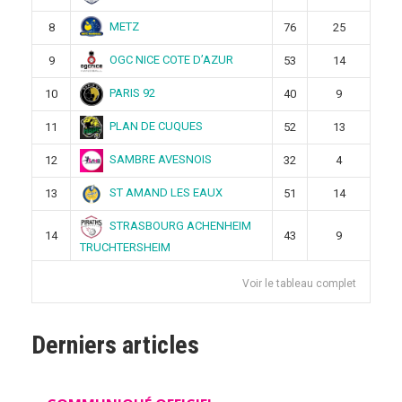
METZ
8
76
25
OGC NICE COTE D’AZUR
9
53
14
PARIS 92
10
40
9
PLAN DE CUQUES
11
52
13
SAMBRE AVESNOIS
12
32
4
ST AMAND LES EAUX
13
51
14
STRASBOURG ACHENHEIM
14
43
9
TRUCHTERSHEIM
Voir le tableau complet
Derniers articles