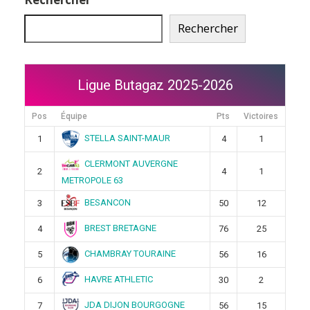
Rechercher
Ligue Butagaz 2025-2026
Pos
Équipe
Pts
Victoires
STELLA SAINT-MAUR
1
4
1
CLERMONT AUVERGNE
2
4
1
METROPOLE 63
BESANCON
3
50
12
BREST BRETAGNE
4
76
25
CHAMBRAY TOURAINE
5
56
16
HAVRE ATHLETIC
6
30
2
JDA DIJON BOURGOGNE
7
56
15