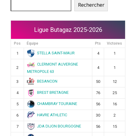
Rechercher
Ligue Butagaz 2025-2026
Pos
Équipe
Pts
Victoires
STELLA SAINT-MAUR
1
4
1
CLERMONT AUVERGNE
2
4
1
METROPOLE 63
BESANCON
3
50
12
BREST BRETAGNE
4
76
25
CHAMBRAY TOURAINE
5
56
16
HAVRE ATHLETIC
6
30
2
JDA DIJON BOURGOGNE
7
56
15